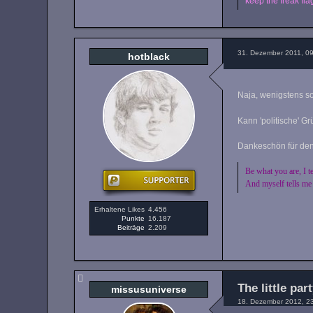
keep the freak flag
31. Dezember 2011, 0
hotblack
Naja, wenigstens s
Kann 'politische' G
Dankeschön für den 
Be what you are, I t
And myself tells me
Erhaltene Likes
4.456
Punkte
16.187
Beiträge
2.209
The little part
missusuniverse
18. Dezember 2012, 2