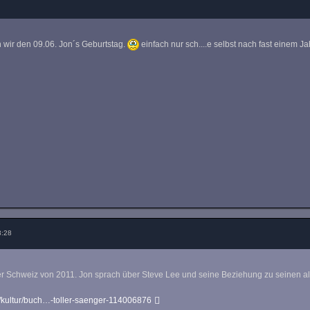
 wir den 09.06. Jon´s Geburtstag.
einfach nur sch....e selbst nach fast einem Ja
3:28
er Schweiz von 2011. Jon sprach über Steve Lee und seine Beziehung zu seinen al
/kultur/buch…-toller-saenger-114006876