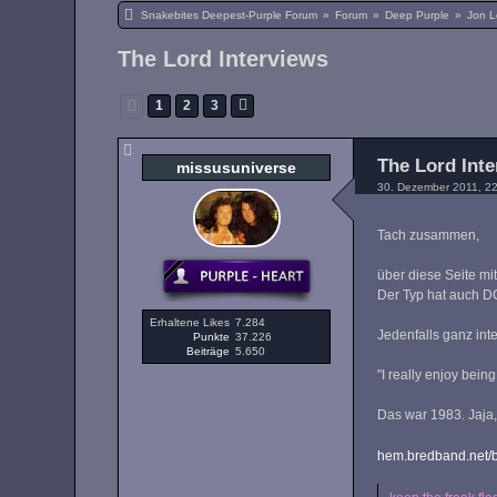
Snakebites Deepest-Purple Forum
»
Forum
»
Deep Purple
»
Jon L
The Lord Interviews
1
2
3
The Lord Int
missusuniverse
30. Dezember 2011, 2
Tach zusammen,
über diese Seite mit
Der Typ hat auch DC
Erhaltene Likes
7.284
Jedenfalls ganz int
Punkte
37.226
Beiträge
5.650
"I really enjoy bein
Das war 1983. Jaja, 
hem.bredband.net/