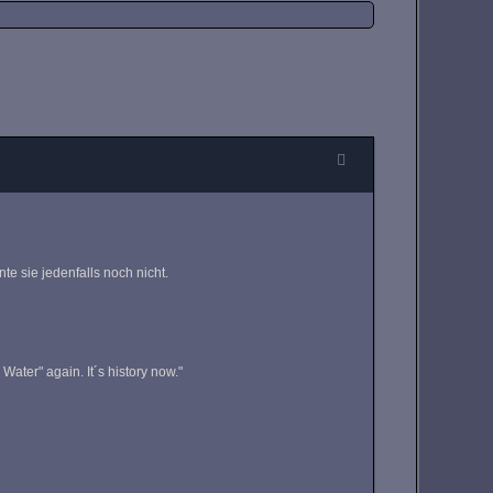
te sie jedenfalls noch nicht.
Water" again. It´s history now."