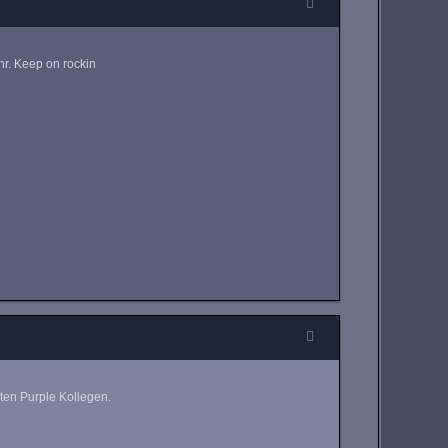
hr. Keep on rockin
ten Purple Kollegen.