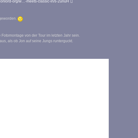
onlord-org/w…-meets-classic-in/s-2unuH
 geworden.
Fotomontage von der Tour im letzten Jahr sein.
 aus, als ob Jon auf seine Jungs runterguckt.