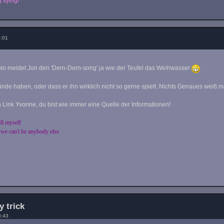
 flying!
9:01
olo meidet Jon den 'Dern-Dern-song' ja wie der Teufel das Weihwasser
ründe haben, oder dass er ihn wirklich nicht so gerne spielt. Nichts Genaues weiß m
Link Yvonne, du bist wie immer eine Quelle der Informationen!
ell myself
 we can't be anybody else
y trick
3:43