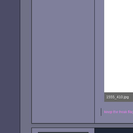
1555_410.jpg
23,64 kB, 480×360
keep the freak flag