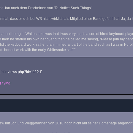
it Jon nach dem Erscheinen von 'To Notice Such Things'.
nmal, dass er sich bei WS nicht wirklich als Mitglied einer Band gefühlt hat. Ja, d
g about being in Whitesnake was that I was very much a sort of hired keyboard play
d then he started his own band, and then he called me saying, “Please join my band.”
d the keyboard work, rather than in integral part of the band such as I was in Purple.
, honest work with the early Whitesnake stuff."
_interviews.php?id=1112
 flying!
iew mit Jon und Weggefährten von 2010 noch nicht auf seiner Homepage angehört hat