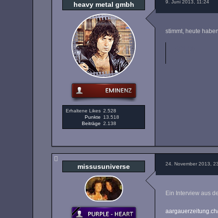
9. Juni 2013, 11:24
heavy metal gmbh
stimmt, heute haben
,,,d(^L^)b,,,
Erhaltene Likes
2.528
Punkte
13.518
Beiträge
2.138
24. November 2013, 2
missusuniverse
Ein Interview aus d
aargauerzeitung.ch