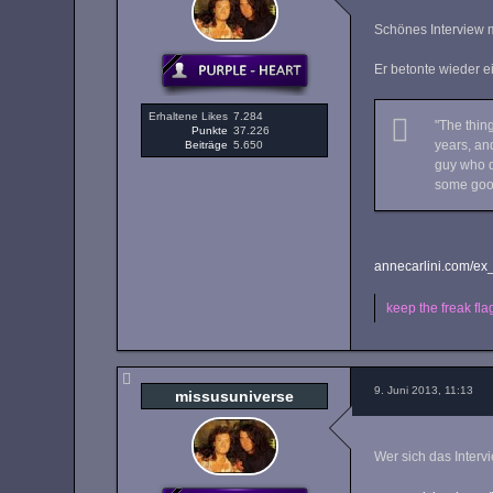
Schönes Interview m
Er betonte wieder ei
Erhaltene Likes
7.284
"The thin
Punkte
37.226
years, an
Beiträge
5.650
guy who di
some good
annecarlini.com/ex
keep the freak flag
9. Juni 2013, 11:13
missusuniverse
Wer sich das Interv