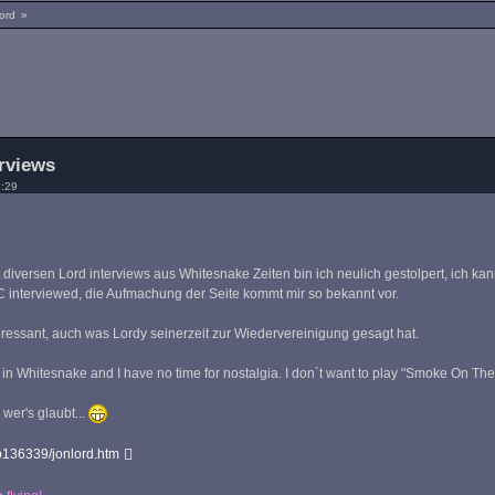
ord
»
erviews
2:29
 diversen Lord interviews aus Whitesnake Zeiten bin ich neulich gestolpert, ich kann
 interviewed, die Aufmachung der Seite kommt mir so bekannt vor.
eressant, auch was Lordy seinerzeit zur Wiedervereinigung gesagt hat.
g in Whitesnake and I have no time for nostalgia. I don´t want to play "Smoke On The 
wer's glaubt...
b136339/jonlord.htm