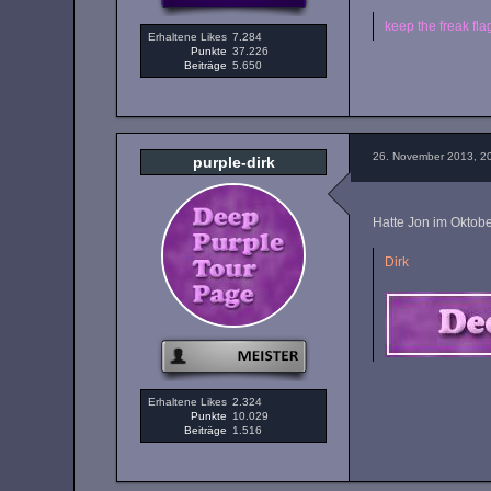
keep the freak flag
Erhaltene Likes
7.284
Punkte
37.226
Beiträge
5.650
26. November 2013, 2
purple-dirk
Hatte Jon im Oktobe
Dirk
Erhaltene Likes
2.324
Punkte
10.029
Beiträge
1.516