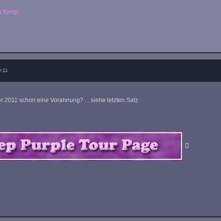
 flying!
0:11
r 2011 schon eine Vorahnung? ... siehe letzten Satz