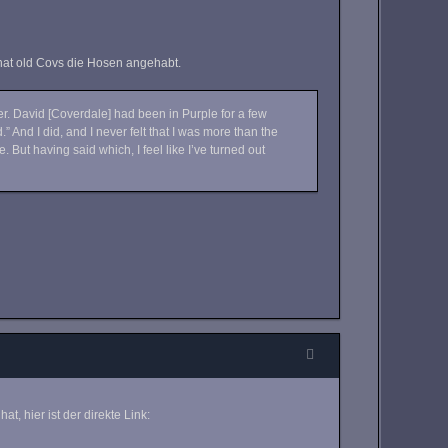
a hat old Covs die Hosen angehabt.
er. David [Coverdale] had been in Purple for a few
 And I did, and I never felt that I was more than the
 But having said which, I feel like I’ve turned out
, hier ist der direkte Link: