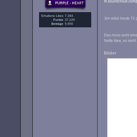
m.soundcloud.com/j
Erhaltene Likes
7.284
Jon wäre heute 72
Punkte
37.226
Beiträge
5.650
Das muss wohl eine 
Nette Idee, es sieht
Bilder