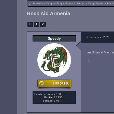
Snakebites Deepest-Purple Forum
»
Forum
»
Deep Purple
»
Ian Gi
Rock Aid Armenia
1
2
6. September 2020
Speedy
Ian Gillan at Macha
Erhaltene Likes
7.130
Punkte
22.955
Beiträge
3.067