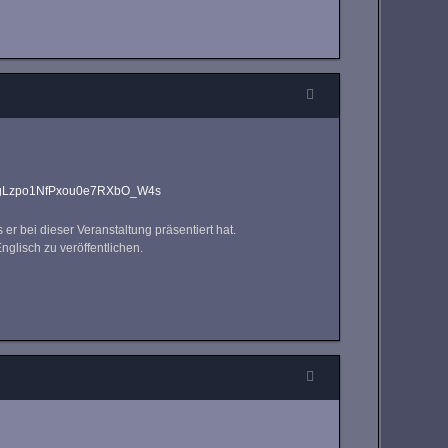
7agLzpo1NfPxou0e7RXbO_W4s
r bei dieser Veranstaltung präsentiert hat.
nglisch zu veröffentlichen.