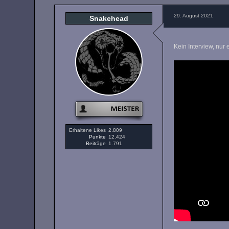
29. August 2021
Snakehead
Kein Interview, nur
Erhaltene Likes
2.809
Punkte
12.424
Beiträge
1.791