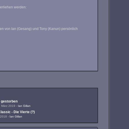
verliehen werden:
rden von Ian (Gesang) und Tony (Kanun) persönlich
 gestorben
. März 2019
-
Ian Gillan
assic - Die Vierte (?)
l 2018
-
Ian Gillan