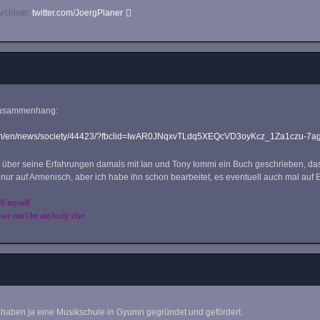
rchivar:
twitter.com/JoergPlaner
Zusammenhang:
.am/en/news/society/44423/?fbclid=IwAR0JNqxvTLdq5XEQcVD3oyKcz_1Za1czu-
über seine Erfahrungen damals mit Ian und Tony Iommi ein Buch geschrieben, das e
t nur auf Armenisch, aber ich habe ihn schon bearbeitet, es eventuell auch mal auf E
ell myself
 we can't be anybody else
haben ja eine Musikschule in Gyumri gegründet und gefördert.