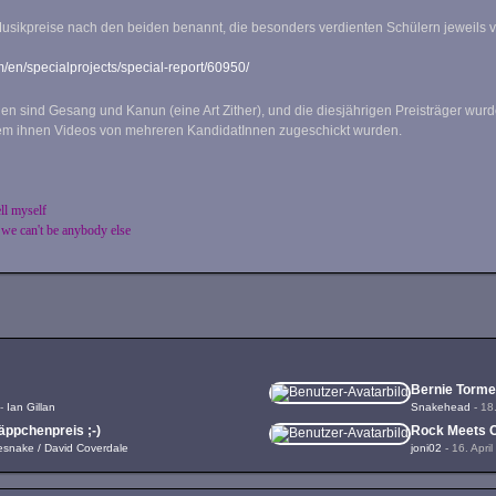
Musikpreise nach den beiden benannt, die besonders verdienten Schülern jeweils 
/en/specialprojects/special-report/60950/
en sind Gesang und Kanun (eine Art Zither), und die diesjährigen Preisträger wu
m ihnen Videos von mehreren KandidatInnen zugeschickt wurden.
ell myself
 we can't be anybody else
Bernie Torme
-
Ian Gillan
Snakehead
-
18
ppchenpreis ;-)
Rock Meets Cl
esnake / David Coverdale
joni02
-
16. Apri