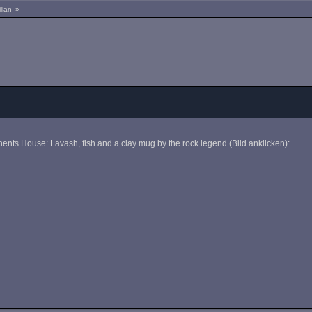
llan
»
nents House: Lavash, fish and a clay mug by the rock legend (Bild anklicken):