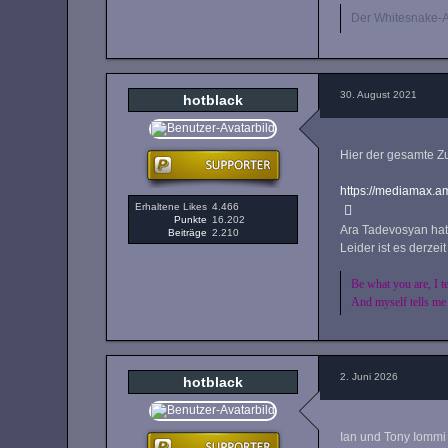
Der Whitesnake-A
30. August 2021
hotblack
Hier der gesamte 
https://mediamax
Erhaltene Likes
4.466
Punkte
16.202
Ara Tadevosyan hat 
Beiträge
2.210
Leider ist es derzei
Be what you are, I t
And myself tells me
2. Juni 2026
hotblack
Ian und Tony Iommi 