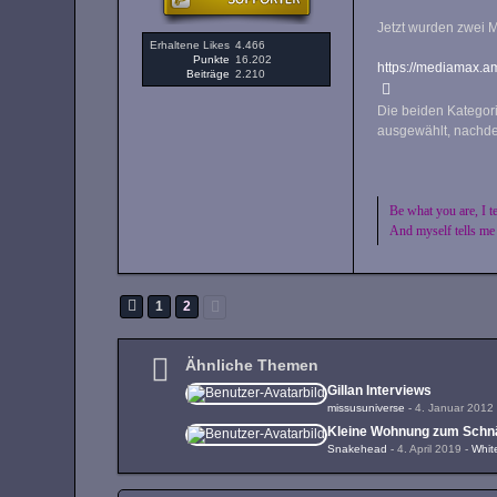
Jetzt wurden zwei 
Erhaltene Likes
4.466
Punkte
16.202
https://mediamax.am
Beiträge
2.210
Die beiden Kategori
ausgewählt, nachde
Be what you are, I t
And myself tells me
1
2
Ähnliche Themen
Gillan Interviews
missusuniverse
-
4. Januar 2012
Kleine Wohnung zum Schnä
Snakehead
-
4. April 2019
-
Whit