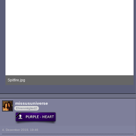
Spitfire.jpg
690,47 kB, 1.500×894, 3.428 mal angesehen
missusuniverse
Ehrenmitglied2
4. Dezember 2019, 19:46