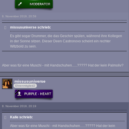
6. November 2019, 20:59
missusuniverse schrieb:
Es gibt sogar Drummer, die das Geschirr spülen, während ihre Kollegen
in der Sonne sitzen. Dieser Deen Castronovo scheint ein rechter
Witzbold zu sein.
Aber was für eine Muschi - mit Handschuhen......????? Hat der kein Palmoliv?
missusuniverse
Ehrenmitglied2
8. November 2019, 20:19
Kalle schrieb:
Aber was für eine Muschi - mit Handschuhen......????? Hat der kein