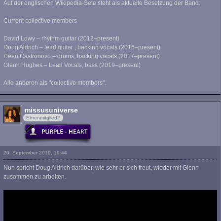
Auf der englischen Wikipedia-Sete steht als aktuelle Besetzung der Band:
Current collective members
David Lowy – rhythm guitar (2012–present)
Doug Aldrich – lead guitar , backing vocals (2016–present)
Deen Castronovo – drums, backing vocals (2017–present)
Glenn Hughes – Lead Vocals, bass (2019–present)
Alle anderen als "collective members".
missusuniverse
Ehrenmitglied2
20. September 2019, 19:44
Nun spricht Doug Aldrich darüber, wie sehr er sich freut, wieder mit Glenn
zusammen zu arbeiten.