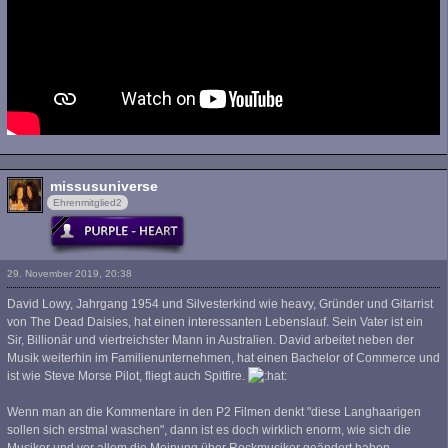
missusuniverse
Ehrenmitglied2
29. November 2019, 20:38
David Lowy, Jahrgang 1954 und Silvesterkind wie heavy, Gründer und Gitarrist
von The Dead Daisies, hat einen interessanten Lebenslauf. Sein Vater ist ein
Sir, Billionär und viertreichster Mann in Australien. David arbeitet neben der
Musik weiterhin im Familienunternehmen, hat einen Bachelor of Commerce und
ist wie Steve Morse Pilot, fliegt auch Spitfire.
Wenn man an die Kommentare in den P2 Filmen denkt "diese Langhaarigen
sollen sich erstmal waschen", dann ist es doch wirklich enorm, wie sich die