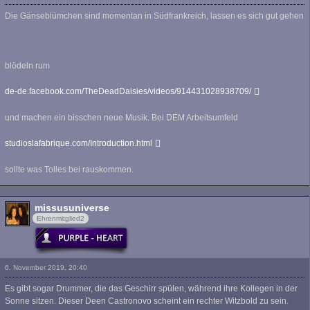
Die Gänseblümchen sind momentan in Südfrankreich, lassen es sich gut gehen
blödeln rum
de-de.facebook.com/TheDeadDaisies/videos/914431028938709/
und machen ein bisschen neue Musik. Bei DEM Arbeitsumfeld
studioslafabrique.com/Introduction.html
sollte was Tolles bei rauskommen.
missusuniverse
Ehrenmitglied2
6. November 2019, 20:40
Es gibt sogar Drummer, die das Geschirr spülen, während ihre Kollegen in der
Sonne sitzen. Dieser Deen Castronovo scheint ein rechter Witzbold zu sein.