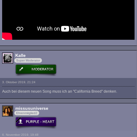
Kalle
Super Moderator
3. Oktober 2019, 21:24
Auch bei diesem neuen Song muss ich an "California Breed" denken.
missusuniverse
Ehrenmitglied2
6. November 2019, 19:48