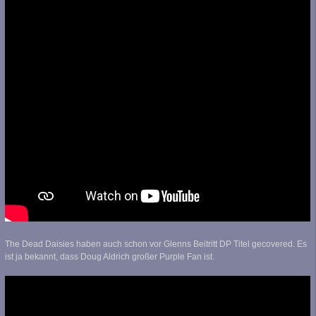
The Dead Daisies haben auch schon vor Glenns Beitritt DP Titel gecovered. Es
ist ja bekannt, dass Doug Aldrich großer Purple Fan ist.