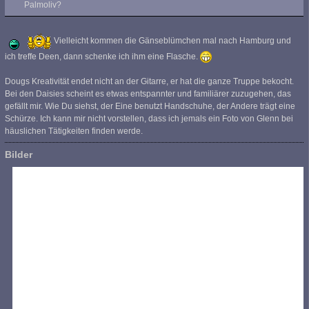
Palmoliv?
Vielleicht kommen die Gänseblümchen mal nach Hamburg und
ich treffe Deen, dann schenke ich ihm eine Flasche.
Dougs Kreativität endet nicht an der Gitarre, er hat die ganze Truppe bekocht.
Bei den Daisies scheint es etwas entspannter und familiärer zuzugehen, das
gefällt mir. Wie Du siehst, der Eine benutzt Handschuhe, der Andere trägt eine
Schürze. Ich kann mir nicht vorstellen, dass ich jemals ein Foto von Glenn bei
häuslichen Tätigkeiten finden werde.
Bilder