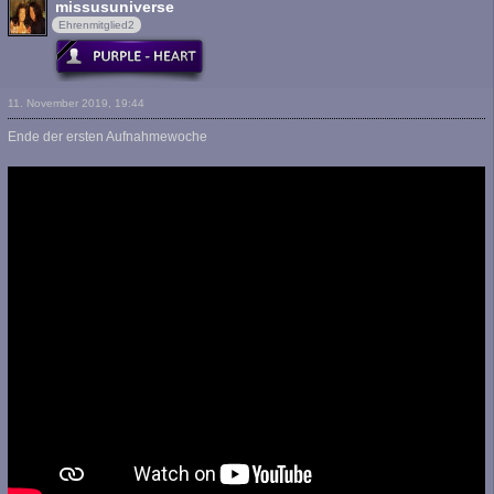
missusuniverse
Ehrenmitglied2
11. November 2019, 19:44
Ende der ersten Aufnahmewoche