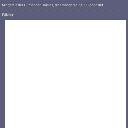
Mir gefällt der Humor der Daisies, dies haben sie bei FB gepostet.
Bilder