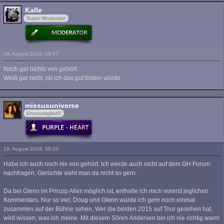
Kalle
Super Moderator
18. August 2019, 19:57
Noch gar nichts von gehört.
Weiß gar nicht, ob ich das gut finden würde.
missusuniverse
Ehrenmitglied2
19. August 2019, 20:10
Habe ich auch noch nix von gehört. Ich werde auch nicht auf dem GH Forum
nachfragen, Gerüchte sieht man da nicht so gern.
Da bei Glenn im Prinzip Alles möglich ist, enthalte ich mich vorerst jeglichen
Kommentars. Nur so viel: Doug und Glenn würde ich gern noch einmal
zusammen auf der Bühne sehen. Wer die beiden 2015 auf Tour gesehen hat,
wird wissen, was ich meine. Mit diesem Sören Andersen bin ich nie richtig warm