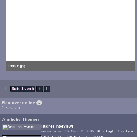
France.jpg
101,56 kB, 750×667, 3.475 mal angesehen
Seite 1 von 5
5
Benutzer online
1
1 Besucher
Ähnliche Themen
Hughes Interviews
missusuniverse
-
26. Mai 2011, 23:05
-
Glenn Hughes / Joe Lynn T