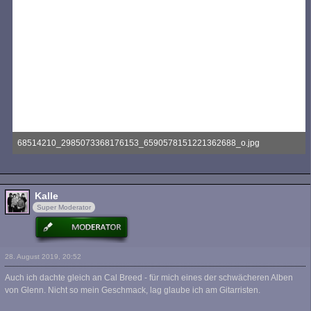
68514210_2985073368176153_6590578151221362688_o.jpg
110,69 kB, 1.417×850, 920 mal angesehen
Kalle
Super Moderator
28. August 2019, 20:52
Auch ich dachte gleich an Cal Breed - für mich eines der schwächeren Alben
von Glenn. Nicht so mein Geschmack, lag glaube ich am Gitarristen.