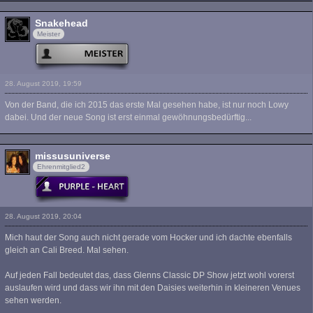
Snakehead
Meister
28. August 2019, 19:59
Von der Band, die ich 2015 das erste Mal gesehen habe, ist nur noch Lowy
dabei. Und der neue Song ist erst einmal gewöhnungsbedürftig...
missusuniverse
Ehrenmitglied2
28. August 2019, 20:04
Mich haut der Song auch nicht gerade vom Hocker und ich dachte ebenfalls
gleich an Cali Breed. Mal sehen.
Auf jeden Fall bedeutet das, dass Glenns Classic DP Show jetzt wohl vorerst
auslaufen wird und dass wir ihn mit den Daisies weiterhin in kleineren Venues
sehen werden.