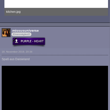
kitchen.jpg
133,11 kB, 850×850, 3.411 mal angesehen
missusuniverse
Ehrenmitglied2
18. November 2019, 20:34
Spaß aus Daisieland