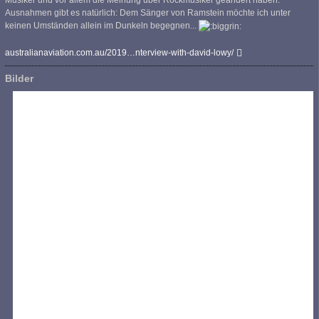
Musiker und vor allem die Meinung über Rockmusiker geändert haben.
Ausnahmen gibt es natürlich: Dem Sänger von Ramstein möchte ich unter
keinen Umständen allein im Dunkeln begegnen...
australianaviation.com.au/2019…nterview-with-david-lowy/
Bilder