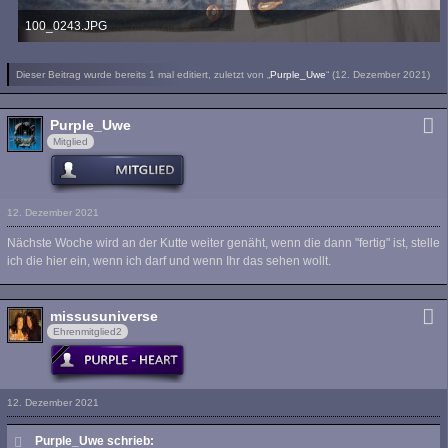
100_0243.JPG
419,08 kB, 766×990, 409 mal angesehen
Dieser Beitrag wurde bereits 1 mal editiert, zuletzt von „
Purple_Uwe
“ (
12. Dezember 2021
)
Purple_Uwe
Mitglied
12. Dezember 2021
Nächste Woche wird an der Kutte weiter genäht, wenn die dann "fertig" ist, stelle
ich die hier ein, wenn ich darf und wenn Ihr das sehen wollt.
missusuniverse
Ehrenmitglied2
12. Dezember 2021
Purple_Uwe schrieb: