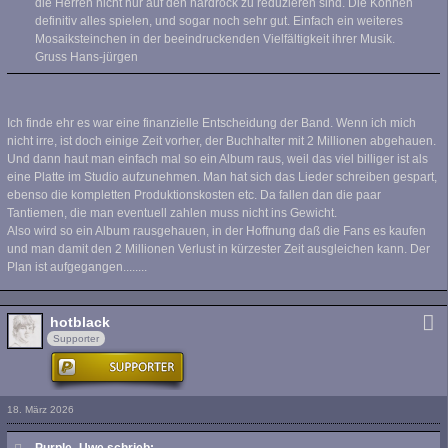
die Herren nicht nur auf den hardrock zu reduzieren sind. Die Können
definitiv alles spielen, und sogar noch sehr gut. Einfach ein weiteres
Mosaiksteinchen in der beeindruckenden Vielfältigkeit ihrer Musik.
Gruss Hans-jürgen
Ich finde ehr es war eine finanzielle Entscheidung der Band. Wenn ich mich
nicht irre, ist doch einige Zeit vorher, der Buchhalter mit 2 Millionen abgehauen.
Und dann haut man einfach mal so ein Album raus, weil das viel billiger ist als
eine Platte im Studio aufzunehmen. Man hat sich das Lieder schreiben gespart,
ebenso die kompletten Produktionskosten etc. Da fallen dan die paar
Tantiemen, die man eventuell zahlen muss nicht ins Gewicht.
Also wird so ein Album rausgehauen, in der Hoffnung daß die Fans es kaufen
und man damit den 2 Millionen Verlust in kürzester Zeit ausgleichen kann. Der
Plan ist aufgegangen........
hotblack
Supporter
18. März 2026
Purple_Uwe schrieb: