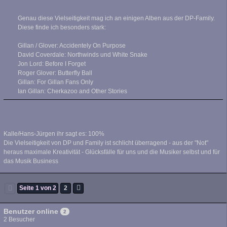
Genau diese Vielseitigkeit mag ich an einigen Alben aus der DP-Family.
Diese finde ich besonders stark:
Gillan / Glover: Accidentely On Purpose
David Coverdale: Northwinds und White Snake
Jon Lord: Before I Forget
Roger Glover: Butterfly Ball
Gillan: For Gillan Fans Only
Ian Gillan: Cherkazoo and Other Stories
Kalle/Hans-Jürgen ihr sagt es: 100%
Die Vielseitigkeit von DP und Family ist schlicht überragend - aus der "Not"
heraus maximale Kreativität - Glücksfälle für uns und die Musiker selbst und für
das Musik Business
Seite 1 von 2
2
Benutzer online
2
2 Besucher