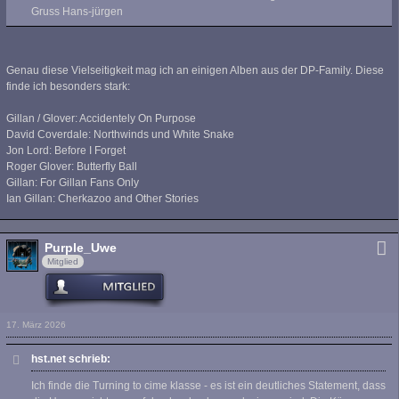
Gruss Hans-jürgen
Genau diese Vielseitigkeit mag ich an einigen Alben aus der DP-Family. Diese
finde ich besonders stark:
Gillan / Glover: Accidentely On Purpose
David Coverdale: Northwinds und White Snake
Jon Lord: Before I Forget
Roger Glover: Butterfly Ball
Gillan: For Gillan Fans Only
Ian Gillan: Cherkazoo and Other Stories
Purple_Uwe
Mitglied
17. März 2026
hst.net schrieb:
Ich finde die Turning to cime klasse - es ist ein deutliches Statement, dass