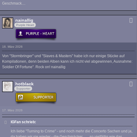
Geschmack....
nainallig
Purple Heart
16. März 2026
Von "Stormbringer" und "Slaves & Masters" habe ich nur einige Stücke auf
Kompilationen, denn beiden Alben kann ich nicht viel abgewinnen, Ausnahme:
Soldier Of Fortune". Rock on! nainallig
hotblack
Supporter
17. März 2026
IGFan schrieb:
Ich liebe "Turning to Crime" - und noch mehr die Concerto Sachen und ja,
da haben wir sie wieder - die Geschmäcker........so vielfältig wie das