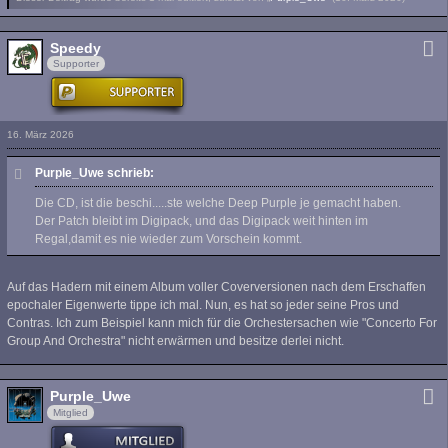
Speedy
Supporter
16. März 2026
Purple_Uwe schrieb:
Die CD, ist die beschi.....ste welche Deep Purple je gemacht haben.
Der Patch bleibt im Digipack, und das Digipack weit hinten im
Regal,damit es nie wieder zum Vorschein kommt.
Auf das Hadern mit einem Album voller Coverversionen nach dem Erschaffen
epochaler Eigenwerte tippe ich mal. Nun, es hat so jeder seine Pros und
Contras. Ich zum Beispiel kann mich für die Orchestersachen wie "Concerto For
Group And Orchestra" nicht erwärmen und besitze derlei nicht.
Purple_Uwe
Mitglied