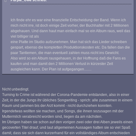
Ich finde ehr es war eine finanzielle Entscheidung der Band. Wenn ich
mich nicht irre, ist doch einige Zeit vorher, der Buchhalter mit 2 Millionen
abgehauen. Und dann haut man einfach mal so ein Album raus, weil das
viel billiger ist als
eine Platte im Studio aufzunehmen. Man hat sich das Lieder schreiben
gespart, ebenso die kompletten Produktionskosten etc. Da fallen dan die
paar Tantiemen, die man eventuell zahlen muss nicht ins Gewicht.
Also wird so ein Album rausgehauen, in der Hoffnung daß die Fans es
kaufen und man damit den 2 Millionen Verlust in kürzester Zeit
ausgleichen kann. Der Plan ist aufgegangen........
Nicht unbedingt.
Turning to Crime ist während der Corona-Pandemie entstanden, also in einer
Zeit, in der die Jungs ihr übliches Songwriting - sprich: alle zusammen in einem
Raum und jammen bis der Arzt kommt - nicht durchziehen konnten.
Irgendetwas wollten sie machen, und Songs, die ihnen sozusagen mit der
Muttermilch verabreicht worden sind, liegen da am nächsten.
Im Übrigen haben sie schon auf den vorigen zwei oder drei Alben jeweils einen
gecoverten Titel drauf, und laut allgemeinen Aussagen hatten sie so viel Spaß
damit, dass sie sich dann kurzerhand für ein vollständiges Album entschieden