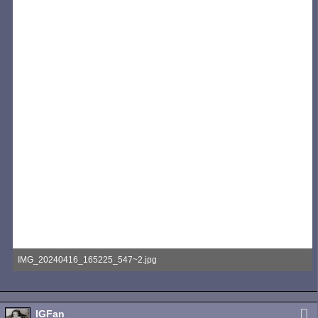
IMG_20240416_165225_547~2.jpg
583,94 kB, 1.476×2.366, 147 mal angesehen
IGFan