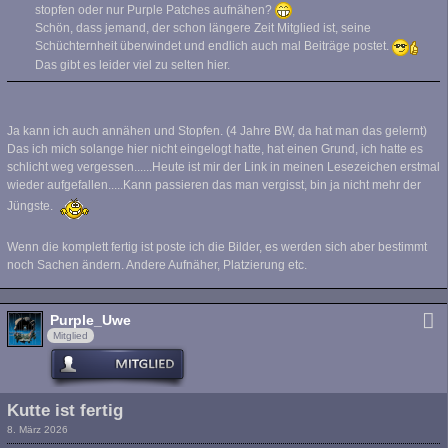
stopfen oder nur Purple Patches aufnähen?
Schön, dass jemand, der schon längere Zeit Mitglied ist, seine
Schüchternheit überwindet und endlich auch mal Beiträge postet.
Das gibt es leider viel zu selten hier.
Ja kann ich auch annähen und Stopfen. (4 Jahre BW, da hat man das gelernt)
Das ich mich solange hier nicht eingelogt hatte, hat einen Grund, ich hatte es
schlicht weg vergessen......Heute ist mir der Link in meinen Lesezeichen erstmal
wieder aufgefallen.....Kann passieren das man vergisst, bin ja nicht mehr der
Jüngste.
Wenn die komplett fertig ist poste ich die Bilder, es werden sich aber bestimmt
noch Sachen ändern. Andere Aufnäher, Platzierung etc.
Purple_Uwe
Mitglied
Kutte ist fertig
8. März 2026