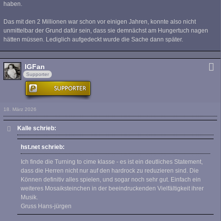
haben.
Das mit den 2 Millionen war schon vor einigen Jahren, konnte also nicht
unmittelbar der Grund dafür sein, dass sie demnächst am Hungertuch nagen
hätten müssen. Lediglich aufgedeckt wurde die Sache dann später.
IGFan
Supporter
18. März 2026
Kalle schrieb:
hst.net schrieb:
Ich finde die Turning to cime klasse - es ist ein deutliches Statement,
dass die Herren nicht nur auf den hardrock zu reduzieren sind. Die
Können definitiv alles spielen, und sogar noch sehr gut. Einfach ein
weiteres Mosaiksteinchen in der beeindruckenden Vielfältigkeit ihrer
Musik.
Gruss Hans-jürgen