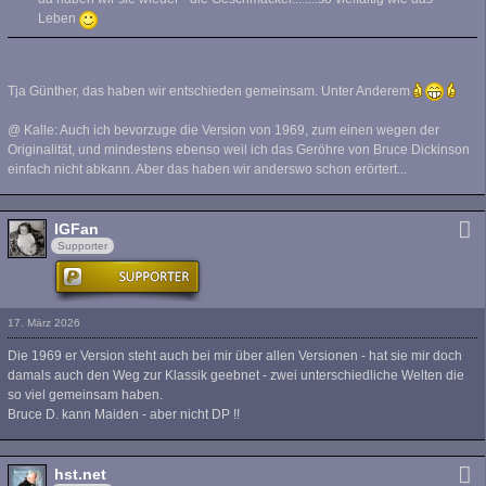
Leben
Tja Günther, das haben wir entschieden gemeinsam. Unter Anderem
@ Kalle: Auch ich bevorzuge die Version von 1969, zum einen wegen der
Originalität, und mindestens ebenso weil ich das Geröhre von Bruce Dickinson
einfach nicht abkann. Aber das haben wir anderswo schon erörtert...
IGFan
Supporter
17. März 2026
Die 1969 er Version steht auch bei mir über allen Versionen - hat sie mir doch
damals auch den Weg zur Klassik geebnet - zwei unterschiedliche Welten die
so viel gemeinsam haben.
Bruce D. kann Maiden - aber nicht DP !!
hst.net