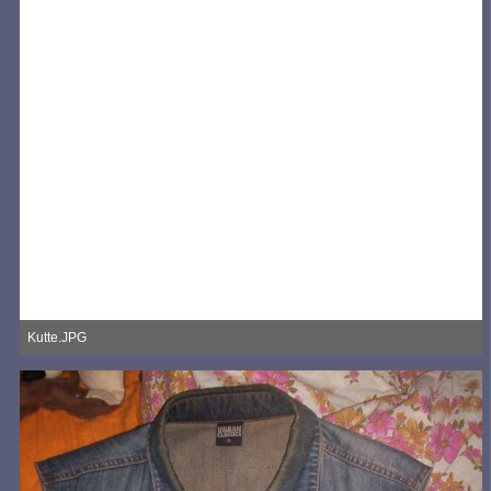
Kutte.JPG
769,74 kB, 1.444×1.430, 494 mal angesehen