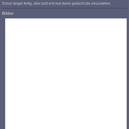
Schon länger fertig, aber jetzt erst mal daran gedacht die einzustellen.
Bilder