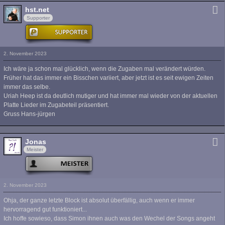
hst.net
Supporter
2. November 2023
Ich wäre ja schon mal glücklich, wenn die Zugaben mal verändert würden.
Früher hat das immer ein Bisschen variiert, aber jetzt ist es seit ewigen Zeiten
immer das selbe.
Uriah Heep ist da deutlich mutiger und hat immer mal wieder von der aktuellen
Platte Lieder im Zugabeteil präsentiert.
Gruss Hans-jürgen
Jonas
Meister
2. November 2023
Ohja, der ganze letzte Block ist absolut überfällig, auch wenn er immer
hervorragend gut funktioniert...
Ich hoffe sowieso, dass Simon ihnen auch was den Wechel der Songs angeht