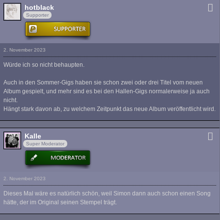
hotblack
Supporter
2. November 2023
Würde ich so nicht behaupten.
Auch in den Sommer-Gigs haben sie schon zwei oder drei Titel vom neuen
Album gespielt, und mehr sind es bei den Hallen-Gigs normalerweise ja auch
nicht.
Hängt stark davon ab, zu welchem Zeitpunkt das neue Album veröffentlicht wird.
Kalle
Super Moderator
2. November 2023
Dieses Mal wäre es natürlich schön, weil Simon dann auch schon einen Song
hätte, der im Original seinen Stempel trägt.