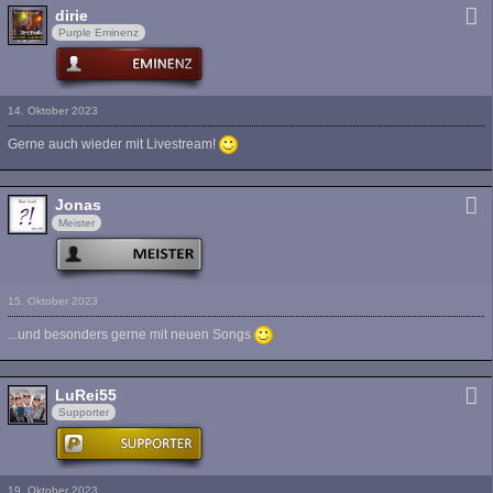
dirie
Purple Eminenz
14. Oktober 2023
Gerne auch wieder mit Livestream!
Jonas
Meister
15. Oktober 2023
...und besonders gerne mit neuen Songs
LuRei55
Supporter
19. Oktober 2023