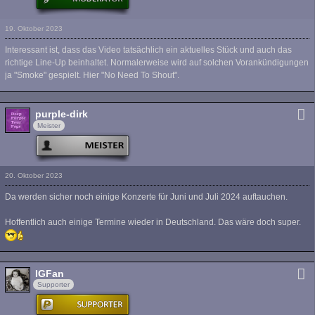
19. Oktober 2023
Interessant ist, dass das Video tatsächlich ein aktuelles Stück und auch das
richtige Line-Up beinhaltet. Normalerweise wird auf solchen Vorankündigungen
ja "Smoke" gespielt. Hier "No Need To Shout".
purple-dirk
Meister
20. Oktober 2023
Da werden sicher noch einige Konzerte für Juni und Juli 2024 auftauchen.
Hoffentlich auch einige Termine wieder in Deutschland. Das wäre doch super.
IGFan
Supporter