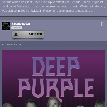
Gerade wurde das Jazz-Open Line-Up veröffentlicht. Schade - Deep Purple ist
nicht dabei. Wäre auch zu schön gewesen um wahr zu sein. Warten wir also ab,
was sich so in 2024 entwickelt - Reisen ist bestimmt mal angesagt.........
Snakehead
Meister
31. Oktober 2023