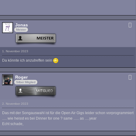
Jonas
Meister
1. November 2023
Da könnte ich anzutreffen sein
Roger
Silber Mitglied
2. November 2023
Das mit der Songauswahl ist für die Open Air Gigs leider schon vorprogrammiert
..... wie heisst es bei Dinner for one ? same ...... as .....year
Echt schade,