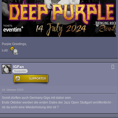
Purple Greetings,
Lutz
IGFan
Supporter
14. Oktober 2023
Somit dürften auch Germany Gigs mit dabei sein.
Ende Oktober werden die ersten Dates der Jazz Open Stuttgart veröffentlicht -
ob da wohl eine Wiederholung drin ist ?