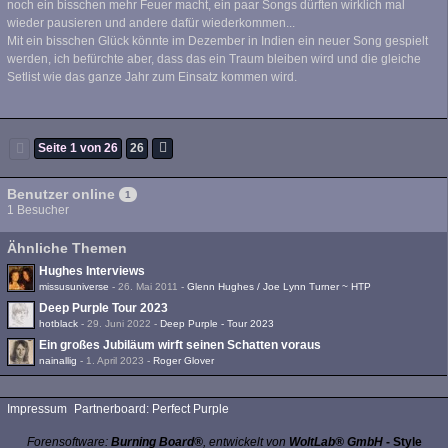
noch ein bisschen mehr Feuer macht, ein paar Songs dürften wirklich mal
wieder pausieren und andere dafür wiederkommen...
Mit ein bisschen Glück könnte im Dezember in Indien ein neuer Song gespielt
werden, ich befürchte aber, dass das ein Traum bleiben wird und die gleiche
Setlist wie das ganze Jahr zum Einsatz kommen wird.
Seite 1 von 26
26
Benutzer online
1
1 Besucher
Ähnliche Themen
Hughes Interviews
missusuniverse
-
26. Mai 2011
-
Glenn Hughes / Joe Lynn Turner ~ HTP
Deep Purple Tour 2023
hotblack
-
29. Juni 2022
-
Deep Purple - Tour 2023
Ein großes Jubiläum wirft seinen Schatten voraus
nainallig
-
1. April 2023
-
Roger Glover
Impressum
Partnerboard: Perfect Purple
Forensoftware:
Burning Board®
, entwickelt von
WoltLab® GmbH