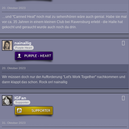
20. Oktober 2023
....und "Canned Heat" noch mal zu sehen/hören wäre auch genial. Habe sie mal
vor ca. 35 Jahren in einem kleinen Club bei Ravensburg erlebt - die Halle hat
gekocht und geraucht wurde auch noch da drin.
nainallig
Purple Heart
20. Oktober 2023
Wir müssen doch nur der Aufforderung "Let's Work Together" nachkommen und
dann klappt das schon. Rock on! nainallig
IGFan
Supporter
31. Oktober 2023