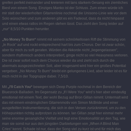
greifen perfekt ineinander und kreieren mit Ians starkem Gesang ein ziemliches
Biest von einem Song. Einziges Manko ist der Schluss. Zum einen würde ich
mir statt der wiederholten Gitarrenlinie nochmal die Unisono-Linie wie vor dem
Solo wünschen und zum anderen gibt es ein Fadeout, dass da nicht hinpasst
und einen etwas ratlos im Regen stehen lässt. Das zieht den Song leider auf
„nur“ 8,5/10 Punkten herunter.
„No Money To Burn“
nimmt mit seinem schnörkellosen Riff die Stimmung von
„In Rock“ auf und rockt entsprechend hart bis zum Chorus. Der ist zwar schön,
aber für mich zu soft geraten. Würden die Akkorde nicht „liegengelassen“,
sondern rhythmisch anders interpretiert, ginge nicht so viel Heavyness verloren.
Die ist zwar sofort nach dem Chorus wieder da und zieht sich durch die
abermals ausgezeichneten Soli, aber insgesamt wird hier ein großes Potential
vergeben. „No Money To Burn“ bleibt ein gelungenes Lied, aber leider ist es für
mich nicht in der Topgruppe dabei. 7,5/10.
Mit
„I’ll Catch You“
bewegen sich Deep Purple nochmal in den Bereich der
Bluesrock-Balladen. Im Gegensatz zu „If I Were You“ wird’s hier aber eindeutig
emotional mit einem Text, der wohl Bezug auf Bron Gillan nimmt. Untermalt wird
das mit einem eindringlichen Gitarrenmotiv von Simon McBride und einer
ausgefeilten Instrumentierung, die sich in den Versen zurücknimmt, um zu den
Höhepunkten richtig aufprotzen zu können. Ian Gillan zeigt hier einmal mehr
seine enorme gesangliche Vielfalt und legt eine Emotionalität an den Tag, wie
man sie sonst nur aus den jüngsten Darbietungen von „When A Blind Man
Cries“ kennt. Schade ist nur, dass der Song viel zu kurz ist und für mich das