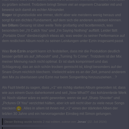
zu grüßen scheint. Trotzdem bringt Simon viel an eigenem Charakter mit und
beweist sich damit als echter Allrounder.
Roger
ist grundsolide wie immer, sticht aber wie meistens wenig heraus und
sorgt für ein dichtes Fundament, auf dem sich die anderen austoben können.
Ian Gillan
s Gesang ist über weite Teile großartig und facettenreich, was
besonders bei „I’ll Catch You“ und „I’m Saying Nothing“ auffällt. Leider fällt
„Portable Door“ diesbezüglich etwas ab, was weder zu seiner Performance auf
dem restlichen Album noch zu seinen Leistungen unter Ezrin insgesamt passt.
Was
Bob Ezrin
angeht kann ich feststellen, dass mir die Produktion deutlich
besser gefällt als auf „Whoosh!“ und „Turning To Crime“. Trotzdem ist der Mix
meiner Meinung nach nicht optimal. Er ist stark komprimiert und das
Schlagzeug, das an sich schön trocken gemischt ist, klingt besonders auf der
Snare-Drum reichlich blechern. Vielleicht wäre es an der Zeit, jemand anderem
den Mix zu überlassen und Ezrin nur beim Songwriting hinzuzuziehen…?
Als Fazit bleibt zu sagen, dass „=1“ ein richtig starkes Album geworden ist, dass
wie aus einem Guss daherkommt und seit „Now What?!“ das kohärenteste Werk
ist. Noch stärker wäre es wohl geworden, wenn sie auf „Sharp Shooter“ und
„Pictures Of You“ verzichtet hätten, aber ich will nicht über zu viele neue Songs
meckern
. Alles in allem ist ihnen mit „=1“ eines der stärksten Alben der
letzten 30 Jahre und ein hervorragender Einstieg mit Simon gelungen.
Dieser Beitrag wurde bereits 2 mal editiert, zuletzt von „
Jonas
“ (
22. Juli 2024
)