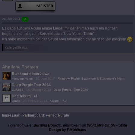
24. Juli 2024
+1
Es gäbe auf dem Album einige Lieder mit denen man auch ein Konzert
beginnen könnte, zum Beispiel auch "Now You're Talkin"...
Ich habe momentan bei der Setlist aber tatsächlich gar nicht so viel meckern
Kalle gefällt das.
Ähnliche Themen
Blackmore Interviews
missusuniverse
-
25. Juni 2017
-
Rainbow, Ritchie Blackmore & Blackmore's Night
Deep Purple Tour 2024
LuRei55
-
14. Oktober 2023
-
Deep Purple - Tour 2024
Das Album "=1"
Jonas
-
27. Februar 2023
-
Album - "=1"
Impressum
Partnerboard: Perfect Purple
Forensoftware:
Burning Board®
, entwickelt von
WoltLab® GmbH