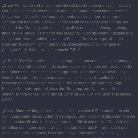
„Show Me“
wurde vorher als ungewöhnlich beschrieben und das trifft es auch.
Der Einstieg ist mythisch und baut ordentlich Spannung auf für den Vers. So
heavy waren Deep Purple lange nicht, wobei es ein andere, modernere
Variante von heavy ist. Richtig gut gefallen mir das Lead-Gitarrenthema, der
Vers und der Chorus (you’re on a hiding all for nothing…). Weniger gelungen
finde ich die Bridge (It’s another way of saying…), die die spannungsgeladene
Atmosphäre wieder auflöst, sowie den Soloteil. Der ist zwar gut, aber ein
bisschen zu gewöhnlich für den Song. Insgesamt ist „Show Me“ aber ein
peppiger Start, der Lust auf mehr macht. 7,5/10.
„A Bit On The Side“
ist live ja schon länger bekannt und hat mir von Anfang gut
gefallen. Das Riff ist locker und trotzdem rockig, der Chorus geht sofort ins Ohr
und Simons Soli sind richtig schön aggressiv. Hervorheben will ich Paiceys
Double-Bassdrum-Einlagen und sein rhythmisch ausgeklügeltes Spiel, das ein
bisschen anders als sonst ist und zur Frische des Songs enorm beiträgt.
Einziger Wermutstropfen ist, dass der Übergang zum Synthesizer Solo mit
seinem Tonartwechsel nicht rund ist. Sonst ist „A Bit On The Side“ aber klasse.
9,5/10.
„Sharp Shooter“
fängt mit einem ziemlich brachialen Riff an und überrascht
dann umso mehr, als es in den Versen fast zu Soul-Rock wird. Mich erinnern die
Verse an Mark III oder Mark IV, während das Riff absoluter Hard Rock ist. Wenn
Ian Gillan dann aber seinen „Shot in the dark“ über das Riff singt, passt das
erstaunlich gut zusammen. Der Chorus (My hands behind my back…)