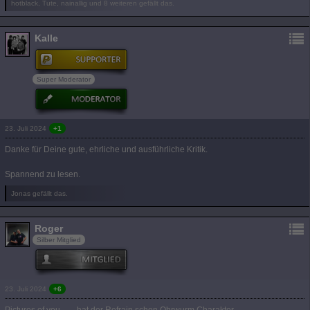
hotblack, Tute, nainallig und 8 weiteren gefällt das.
Kalle
Super Moderator
23. Juli 2024
+1
Danke für Deine gute, ehrliche und ausführliche Kritik.
Spannend zu lesen.
Jonas gefällt das.
Roger
Silber Mitglied
23. Juli 2024
+6
Pictures of you ...... hat der Refrain schon Ohrwurm Charakter