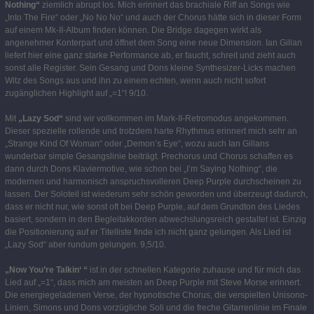
Nothing“
ziemlich abrupt los. Mich erinnert das brachiale Riff an Songs wie
„Into The Fire“ oder „No No No“ und auch der Chorus hätte sich in dieser Form
auf einem Mk-II-Album finden können. Die Bridge dagegen wirkt als
angenehmer Konterpart und öffnet dem Song eine neue Dimension. Ian Gillan
liefert hier eine ganz starke Performance ab, er faucht, schreit und zieht auch
sonst alle Register. Sein Gesang und Dons kleine Synthesizer-Licks machen
Witz des Songs aus und ihn zu einem echten, wenn auch nicht sofort
zugänglichen Highlight auf „=1“! 9/10.
Mit
„Lazy Sod“
sind wir vollkommen im Mark-II-Retromodus angekommen.
Dieser spezielle rollende und trotzdem harte Rhythmus erinnert mich sehr an
„Strange Kind Of Woman“ oder „Demon’s Eye“, wozu auch Ian Gillans
wunderbar simple Gesangslinie beiträgt. Prechorus und Chorus schaffen es
dann durch Dons Klaviermotive, wie schon bei „I’m Saying Nothing“, die
modernen und harmonisch anspruchsvolleren Deep Purple durchscheinen zu
lassen. Der Soloteil ist wiederum sehr schön geworden und überzeugt dadurch,
dass er nicht nur, wie sonst oft bei Deep Purple, auf dem Grundton des Liedes
basiert, sondern in den Begleitakkorden abwechslungsreich gestaltet ist. Einzig
die Positionierung auf er Titelliste finde ich nicht ganz gelungen. Als Lied ist
„Lazy Sod“ aber rundum gelungen. 9,5/10.
„Now You’re Talkin‘ “
ist in der schnellen Kategorie zuhause und für mich das
Lied auf „=1“, dass mich am meisten an Deep Purple mit Steve Morse erinnert.
Die energiegeladenen Verse, der hypnotische Chorus, die verspielten Unisono-
Linien, Simons und Dons vorzügliche Soli und die freche Gitarrenlinie im Finale