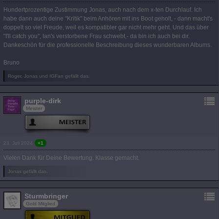
Hundertprozentige Zustimmung Jonas, auch nach dem x-ten Durchlauf. Ich
habe dann auch deine "Kritik" beim Anhören mit ins Boot geholt, - dann macht's
doppelt so viel Freude, weil es kompatibler gar nicht mehr geht. Und das über
"I'll catch you", Ian's verstorbene Frau schwebt,- da bin ich auch bei dir.
Dankeschön für die professionelle Beschreibung dieses wunderbaren Albums.
Bruno
Roger, Jonas und IGFan gefällt das.
purple-dirk
Meister
23. Juli 2024
+1
Vielen Dank für Deine Bewertung. Klasse gemacht.
Jonas gefällt das.
Sturmbringer
Gold Mitglied