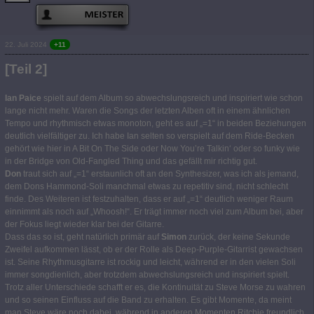
22. Juli 2024
+11
[Teil 2]
Ian Paice
spielt auf dem Album so abwechslungsreich und inspiriert wie schon
lange nicht mehr. Waren die Songs der letzten Alben oft in einem ähnlichen
Tempo und rhythmisch etwas monoton, geht es auf „=1“ in beiden Beziehungen
deutlich vielfältiger zu. Ich habe Ian selten so verspielt auf dem Ride-Becken
gehört wie hier in A Bit On The Side oder Now You’re Talkin‘ oder so funky wie
in der Bridge von Old-Fangled Thing und das gefällt mir richtig gut.
Don
traut sich auf „=1“ erstaunlich oft an den Synthesizer, was ich als jemand,
dem Dons Hammond-Soli manchmal etwas zu repetitiv sind, nicht schlecht
finde. Des Weiteren ist festzuhalten, dass er auf „=1“ deutlich weniger Raum
einnimmt als noch auf „Whoosh!“. Er trägt immer noch viel zum Album bei, aber
der Fokus liegt wieder klar bei der Gitarre.
Dass das so ist, geht natürlich primär auf
Simon
zurück, der keine Sekunde
Zweifel aufkommen lässt, ob er der Rolle als Deep-Purple-Gitarrist gewachsen
ist. Seine Rhythmusgitarre ist rockig und leicht, während er in den vielen Soli
immer songdienlich, aber trotzdem abwechslungsreich und inspiriert spielt.
Trotz aller Unterschiede schafft er es, die Kontinuität zu Steve Morse zu wahren
und so seinen Einfluss auf die Band zu erhalten. Es gibt Momente, da meint
man Steve wäre noch dabei, während in anderen Momenten Ritchie freundlich