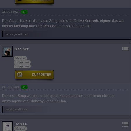
23. Juli 2024
+1
Das Album hat vor allen viele Songs die sich für live Konzerte eignen das war
meiner Meinung nach bei Whoosh nicht so sehr der Fall.
Jonas gefällt das.
hst.net
Meister
Supporter
Supporter
24. Juli 2024
+1
Der erste Song wäre auch ein guter Konzertopener, und sicher nicht so
anstrengend wie Highway Star für Gillan.
Faxel gefällt das.
Jonas
Meister