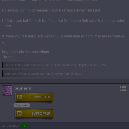
I m saying nothing im Vergleich zum Rest das schwächste Lied
I ll Catch you hat für mich live Potenzial für längere Soli wie z B blind man cries
....live
If I were you fast untypisch Refrain.... Je mehr man es hört umso besser wird es
.....
Insgesamt ein Hammer Album
Tip top
Dieser Beitrag wurde bereits 1 mal editiert, zuletzt von „
Roger
“ (
23. Juli 2024
)
brunerro, IGFan, Sturmbringer und 3 weiteren gefällt das.
brunerro
Supporter
23. Juli 2024
+3