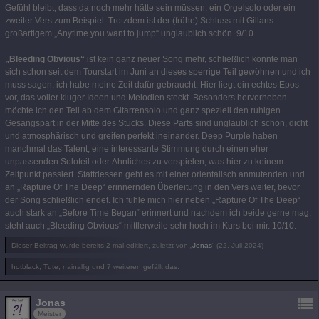
Gefühl bleibt, dass da noch mehr hätte sein müssen, ein Orgelsolo oder ein
zweiter Vers zum Beispiel. Trotzdem ist der (frühe) Schluss mit Gillans
großartigem „Anytime you want to jump“ unglaublich schön. 9/10
„Bleeding Obvious“
ist kein ganz neuer Song mehr, schließlich konnte man
sich schon seit dem Tourstart im Juni an dieses sperrige Teil gewöhnen und ich
muss sagen, ich habe meine Zeit dafür gebraucht. Hier liegt ein echtes Epos
vor, das voller kluger Ideen und Melodien steckt. Besonders hervorheben
möchte ich den Teil ab dem Gitarrensolo und ganz speziell den ruhigen
Gesangspart in der Mitte des Stücks. Diese Parts sind unglaublich schön, dicht
und atmosphärisch und greifen perfekt ineinander. Deep Purple haben
manchmal das Talent, eine interessante Stimmung durch einen eher
unpassenden Soloteil oder Ähnliches zu verspielen, was hier zu keinem
Zeitpunkt passiert. Stattdessen geht es mit einer orientalisch anmutenden und
an „Rapture Of The Deep“ erinnernden Überleitung in den Vers weiter, bevor
der Song schließlich endet. Ich fühle mich hier neben „Rapture Of The Deep“
auch stark an „Before Time Began“ erinnert und nachdem ich beide gerne mag,
steht auch „Bleeding Obvious“ mittlerweile sehr hoch im Kurs bei mir. 10/10.
Dieser Beitrag wurde bereits 2 mal editiert, zuletzt von „
Jonas
“ (
22. Juli 2024
)
hotblack, Tute, nainallig und 7 weiteren gefällt das.
Jonas
Meister