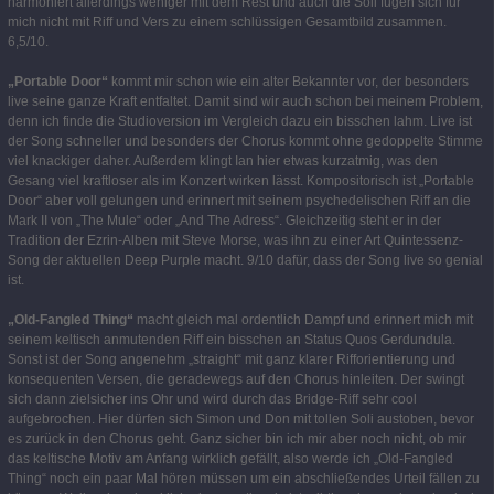
harmoniert allerdings weniger mit dem Rest und auch die Soli fügen sich für
mich nicht mit Riff und Vers zu einem schlüssigen Gesamtbild zusammen.
6,5/10.
„Portable Door“
kommt mir schon wie ein alter Bekannter vor, der besonders
live seine ganze Kraft entfaltet. Damit sind wir auch schon bei meinem Problem,
denn ich finde die Studioversion im Vergleich dazu ein bisschen lahm. Live ist
der Song schneller und besonders der Chorus kommt ohne gedoppelte Stimme
viel knackiger daher. Außerdem klingt Ian hier etwas kurzatmig, was den
Gesang viel kraftloser als im Konzert wirken lässt. Kompositorisch ist „Portable
Door“ aber voll gelungen und erinnert mit seinem psychedelischen Riff an die
Mark II von „The Mule“ oder „And The Adress“. Gleichzeitig steht er in der
Tradition der Ezrin-Alben mit Steve Morse, was ihn zu einer Art Quintessenz-
Song der aktuellen Deep Purple macht. 9/10 dafür, dass der Song live so genial
ist.
„Old-Fangled Thing“
macht gleich mal ordentlich Dampf und erinnert mich mit
seinem keltisch anmutenden Riff ein bisschen an Status Quos Gerdundula.
Sonst ist der Song angenehm „straight“ mit ganz klarer Rifforientierung und
konsequenten Versen, die geradewegs auf den Chorus hinleiten. Der swingt
sich dann zielsicher ins Ohr und wird durch das Bridge-Riff sehr cool
aufgebrochen. Hier dürfen sich Simon und Don mit tollen Soli austoben, bevor
es zurück in den Chorus geht. Ganz sicher bin ich mir aber noch nicht, ob mir
das keltische Motiv am Anfang wirklich gefällt, also werde ich „Old-Fangled
Thing“ noch ein paar Mal hören müssen um ein abschließendes Urteil fällen zu