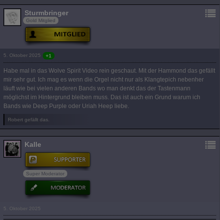
Sturmbringer
Gold Mitglied
5. Oktober 2025
+1
Habe mal in das Wolve Spirit Video rein geschaut. Mit der Hammond das gefällt
mir sehr gut. Ich mag es wenn die Orgel nicht nur als Klangtepich nebenher
läuft wie bei vielen anderen Bands wo man denkt das der Tastenmann
möglichst im Hintergrund bleiben muss. Das ist auch ein Grund warum ich
Bands wie Deep Purple oder Uriah Heep liebe.
Robert gefällt das.
Kalle
Super Moderator
5. Oktober 2025