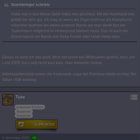
Sturmbringer schrieb:
Habe mal in das Wolve Spirit Video rein geschaut. Mit der Hammond das
gefällt mir sehr gut. Ich mag es wenn die Orgel nicht nur als Klangtepich
nebenher läuft wie bei vielen anderen Bands wo man denkt das der
Tastenmann möglichst im Hintergrund bleiben muss. Das ist auch ein
Grund warum ich Bands wie Deep Purple oder Uriah Heep liebe.
Genau so sehe ich das auch. Mich hat schon bei Whitesanke gestört, dass Jon
Lord (DER Jon Lord) recht kurz kam. Aber immerhin hörbar.
Interessanterweise waren die Keyboards sogar bei Rainbow relativ wichtig! Bei
Gillan / IGB sowieso.
Tute
purpurner Student
Supporter
Supporter
3. November 2025
+2