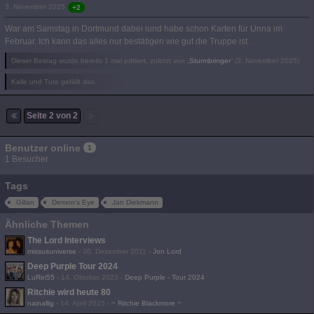
3. November 2025
+2
War am Samstag in Dortmund dabei iund habe schon Karten für Unna im
Februar. Ich kann das alles nur bestätigen wie gut die Truppe ist .
Dieser Beitrag wurde bereits 1 mal editiert, zuletzt von „
Sturmbringer
“ (
3. November 2025
)
Kalle und Tute gefällt das.
Seite 2 von 2
Benutzer online
1
1 Besucher
Tags
Gillan
Demon's Eye
Jan Diekmann
Ähnliche Themen
The Lord Interviews
missusuniverse
-
30. Dezember 2011
-
Jon Lord
Deep Purple Tour 2024
LuRei55
-
14. Oktober 2023
-
Deep Purple - Tour 2024
Ritchie wird heute 80
nainallig
-
14. April 2025
-
~ Ritchie Blackmore ~