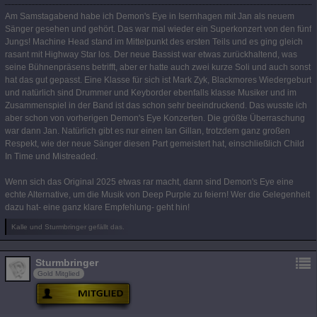
Am Samstagabend habe ich Demon's Eye in Isernhagen mit Jan als neuem
Sänger gesehen und gehört. Das war mal wieder ein Superkonzert von den fünf
Jungs! Machine Head stand im Mittelpunkt des ersten Teils und es ging gleich
rasant mit Highway Star los. Der neue Bassist war etwas zurückhaltend, was
seine Bühnenpräsens betrifft, aber er hatte auch zwei kurze Soli und auch sonst
hat das gut gepasst. Eine Klasse für sich ist Mark Zyk, Blackmores Wiedergeburt
und natürlich sind Drummer und Keyborder ebenfalls klasse Musiker und im
Zusammenspiel in der Band ist das schon sehr beeindruckend. Das wusste ich
aber schon von vorherigen Demon's Eye Konzerten. Die größte Überraschung
war dann Jan. Natürlich gibt es nur einen Ian Gillan, trotzdem ganz großen
Respekt, wie der neue Sänger diesen Part gemeistert hat, einschließlich Child
In Time und Mistreaded.
Wenn sich das Original 2025 etwas rar macht, dann sind Demon's Eye eine
echte Alternative, um die Musik von Deep Purple zu feiern! Wer die Gelegenheit
dazu hat- eine ganz klare Empfehlung- geht hin!
Kalle und Sturmbringer gefällt das.
Sturmbringer
Gold Mitglied