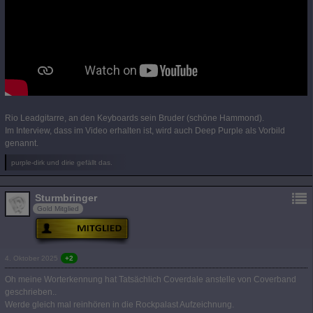
Rio Leadgitarre, an den Keyboards sein Bruder (schöne Hammond).
Im Interview, dass im Video erhalten ist, wird auch Deep Purple als Vorbild
genannt.
purple-dirk und dirie gefällt das.
Sturmbringer
Gold Mitglied
4. Oktober 2025
+2
Oh meine Worterkennung hat Tatsächlich Coverdale anstelle von Coverband
geschrieben..
Werde gleich mal reinhören in die Rockpalast Aufzeichnung.