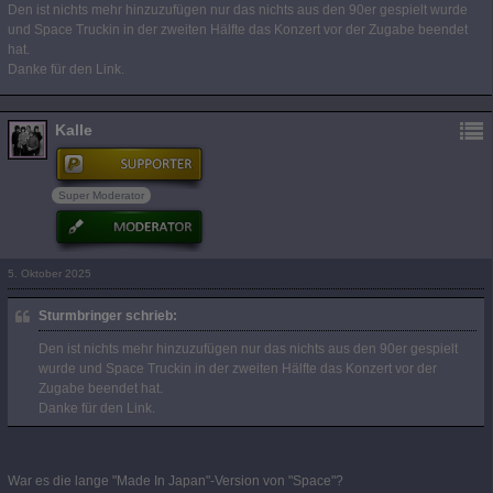
Den ist nichts mehr hinzuzufügen nur das nichts aus den 90er gespielt wurde
und Space Truckin in der zweiten Hälfte das Konzert vor der Zugabe beendet
hat.
Danke für den Link.
Kalle
Super Moderator
5. Oktober 2025
Sturmbringer schrieb:
Den ist nichts mehr hinzuzufügen nur das nichts aus den 90er gespielt
wurde und Space Truckin in der zweiten Hälfte das Konzert vor der
Zugabe beendet hat.
Danke für den Link.
War es die lange "Made In Japan"-Version von "Space"?