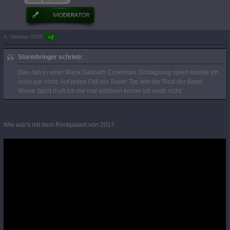
Super Moderator
4. Oktober 2025
+2
Sturmbringer schrieb:
Das Jan in einer Black Sabbath Coverdale Schlagzeug spielt wusste ich
noch gar nicht. Auf jeden Fall ein Super Typ wie der Rest der Band.
Wolve Spirit muß ich mir mal anhören kenne ich noch nicht.
Wie wär's mit dem Rockpalast von 2017: