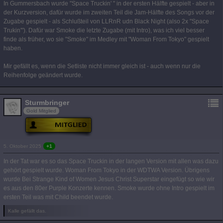
In Gummersbach wurde "Space Truckin' " in der ersten Hälfte gespielt - aber in
der Kurzversion, dafür wurde im zweiten Teil die Jam-Hälfte des Songs vor der
Zugabe gespielt - als Schlußteil von LLRnR udn Black Night (also 2x "Space
Trukin'"). Dafür war Smoke die letzte Zugabe (mit Intro), was ich viel besser
finde als früher, wo sie "Smoke" im Medley mit "Woman From Tokyo" gespielt
haben.
Mir gefällt es, wenn die Setliste nicht immer gleich ist - auch wenn nur die
Reihenfolge geändert wurde.
Sturmbringer
Gold Mitglied
5. Oktober 2025
+1
In der Tat war es so das Space Truckin in der langen Version mit allen was dazu
gehört gespielt wurde. Woman From Tokyo in der WDTWA Version. Übrigens
wurde Bei Strange Kind of Women Jesus Christ Superstar eingefügt so wie wir
es aus den 80er Purple Konzerte kennen. Smoke wurde ohne Intro gespielt im
ersten Teil was mit Child beendet wurde.
Kalle gefällt das.