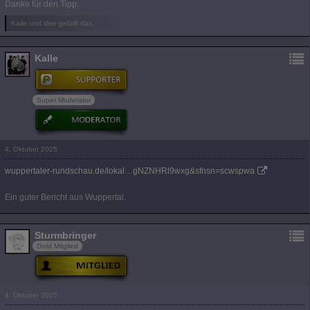
Danke für den Tipp.
Kalle und dirie gefällt das.
Kalle
Super Moderator
4. Oktober 2025
wuppertaler-rundschau.de/lokal…gNZNHRl9wxg&sfnsn=scwspwa
Ein guter Bericht aus Wuppertal.
Sturmbringer
Gold Mitglied
4. Oktober 2025