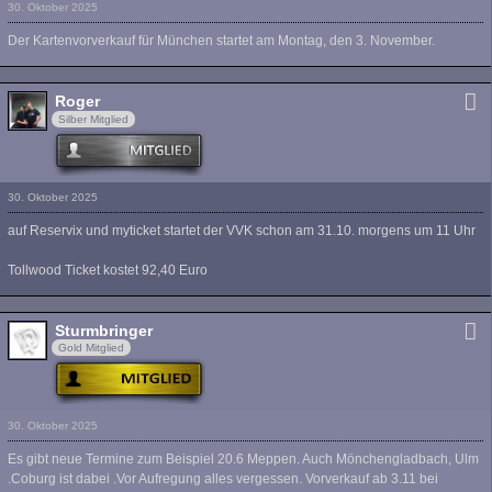
30. Oktober 2025
Der Kartenvorverkauf für München startet am Montag, den 3. November.
Roger
Silber Mitglied
30. Oktober 2025
auf Reservix und myticket startet der VVK schon am 31.10. morgens um 11 Uhr
Tollwood Ticket kostet 92,40 Euro
Sturmbringer
Gold Mitglied
30. Oktober 2025
Es gibt neue Termine zum Beispiel 20.6 Meppen. Auch Mönchengladbach, Ulm
.Coburg ist dabei .Vor Aufregung alles vergessen. Vorverkauf ab 3.11 bei