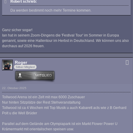
Robert schrieb:
Da werden bestimmt noch mehr Termine kommen.
Ganz sicher sogar!
Ian hat in seinem Zoom-Dingens die 'Festival Tour' im Sommer in Europa
genannt, sowie eine Hallentour im Herbst in Deutschland. Wir können uns also
durchaus auf 2026 freuen.
Roger
Silber Mitglied
22. Oktober 2025
Tollwood Arena ist ein Zelt mit max 6000 Zuschauer
Nur hinten Sitzplätze der Rest Stehveranstaltung
Tollwood ist ca 4 Wochen mit Top Musik u auch Kabarett acts wie z B Gerhard
Polt u die Well Brüder
Parallel auf dem Gelände am Olympiapark ist ein Markt Flower Power U
Krämermarkt mit orientalischen speisen usw.