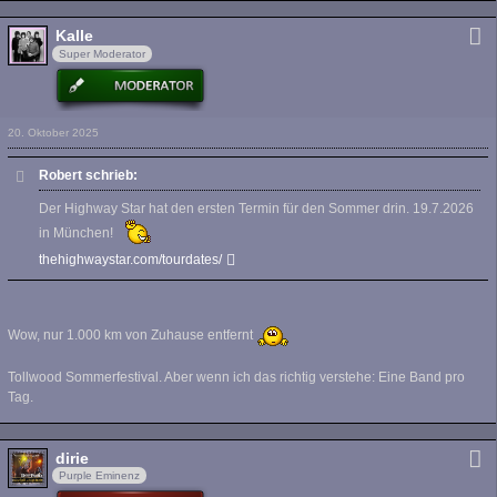
Kalle
Super Moderator
20. Oktober 2025
Robert schrieb:
Der Highway Star hat den ersten Termin für den Sommer drin. 19.7.2026
in München!
thehighwaystar.com/tourdates/
Wow, nur 1.000 km von Zuhause entfernt
Tollwood Sommerfestival. Aber wenn ich das richtig verstehe: Eine Band pro
Tag.
dirie
Purple Eminenz