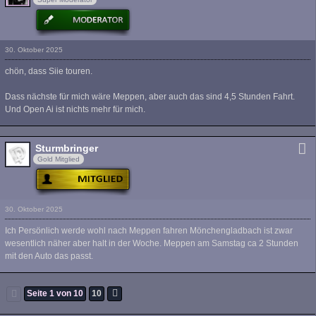
30. Oktober 2025
chön, dass Siie touren.
Dass nächste für mich wäre Meppen, aber auch das sind 4,5 Stunden Fahrt.
Und Open Ai ist nichts mehr für mich.
Sturmbringer
Gold Mitglied
30. Oktober 2025
Ich Persönlich werde wohl nach Meppen fahren Mönchengladbach ist zwar
wesentlich näher aber halt in der Woche. Meppen am Samstag ca 2 Stunden
mit den Auto das passt.
Seite 1 von 10
10