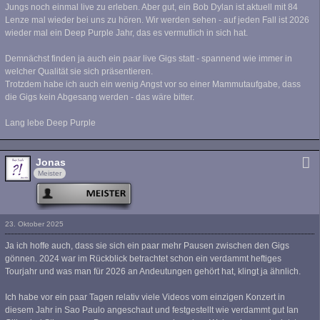
Jungs noch einmal live zu erleben. Aber gut, ein Bob Dylan ist aktuell mit 84
Lenze mal wieder bei uns zu hören. Wir werden sehen - auf jeden Fall ist 2026
wieder mal ein Deep Purple Jahr, das es vermutlich in sich hat.
Demnächst finden ja auch ein paar live Gigs statt - spannend wie immer in
welcher Qualität sie sich präsentieren.
Trotzdem habe ich auch ein wenig Angst vor so einer Mammutaufgabe, dass
die Gigs kein Abgesang werden - das wäre bitter.
Lang lebe Deep Purple
Jonas
Meister
23. Oktober 2025
Ja ich hoffe auch, dass sie sich ein paar mehr Pausen zwischen den Gigs
gönnen. 2024 war im Rückblick betrachtet schon ein verdammt heftiges
Tourjahr und was man für 2026 an Andeutungen gehört hat, klingt ja ähnlich.
Ich habe vor ein paar Tagen relativ viele Videos vom einzigen Konzert in
diesem Jahr in Sao Paulo angeschaut und festgestellt wie verdammt gut Ian