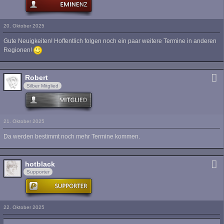
20. Oktober 2025
Gute Neuigkeiten! Hoffentlich folgen noch ein paar weitere Termine in anderen
Regionen!
Robert
Silber Mitglied
21. Oktober 2025
Da werden bestimmt noch mehr Termine kommen.
hotblack
Supporter
22. Oktober 2025