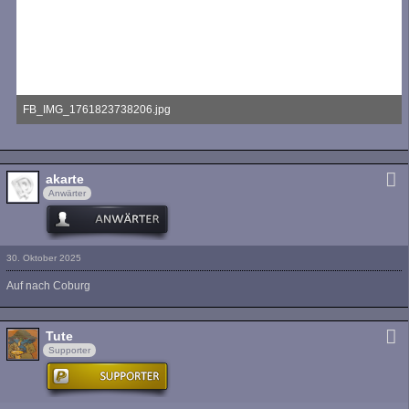
FB_IMG_1761823738206.jpg
52,11 kB, 512×738, 1.951 mal angesehen
akarte
Anwärter
30. Oktober 2025
Auf nach Coburg
Tute
Supporter