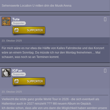
Sehenswerte Location U mitten drin die Musik Arena
Tute
Supporter
23. Oktober 2025
Für mich wäre es nur etwa die Hälfte von Kalles Fahrstrecke und das Konzert
wäre an einem Sonntag. Da müsste ich nur den Montag freinehmen.... Mal
schauen, was noch so an Terminen kommt.
IGFan
Supporter
23. Oktober 2025
Vielleicht die letzte ganz große World Tour in 2026 - die sich eventuell als
Hallentour auch in 2027 reinzieht ??? Mit neuem Album im Gepäck.
Ich denke schon, dass alle von uns dann die Möglichkeit haben werden unsere