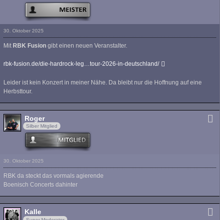
30. Oktober 2025
Mit
RBK Fusion
gibt einen neuen Veranstalter.
rbk-fusion.de/die-hardrock-leg…tour-2026-in-deutschland/
Leider ist kein Konzert in meiner Nähe. Da bleibt nur die Hoffnung auf eine
Herbsttour.
Roger
Silber Mitglied
30. Oktober 2025
RBK da steckt das vormals agierende
Boenisch Concerts dahinter
Kalle
Super Moderator