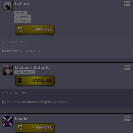
hst.net
Meister
Supporter
Supporter
31. Oktober 2024
leider alles zu weit weg.....
Madame-Butterfly
Gold Mitglied
2. November 2024
ja, ich hätte sie auch sehr gerne gesehen.
beetle