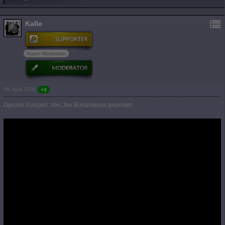
Kalle
Super Moderator
29. April 2026
+3
Ganzes Konzert. Von Joe Bonamassa gepostet: