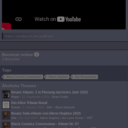
Robert, nainallig und dirie gefällt das.
Benutzer online
3
3 Besucher
Tags
Black Country Communion
Glenn Hughes
Joe Bonamassa
Ähnliche Themen
Neues Album: 2 in Planung nächstes Jahr 2025
Roger
-
12. September 2024
-
Deep Purple
Dio Alive Tribute Band
Robert
-
7. Oktober 2024
-
DIO ~ Black Sabbath
Neues Solo-Album von Glenn Hughes 2025
dirie
-
18. Juni 2024
-
Glenn Hughes / Joe Lynn Turner ~ HTP
Black Country Communion - Album Nr. 5?