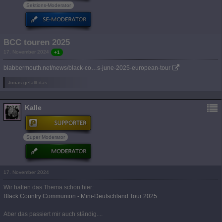
Sektions-Moderator
BCC touren 2025
17. November 2024
+1
blabbermouth.net/news/black-co…s-june-2025-european-tour
Jonas gefällt das.
Kalle
Super Moderator
17. November 2024
Wir hatten das Thema schon hier:
Black Country Communion - Mini-Deutschland Tour 2025
Aber das passiert mir auch ständig....