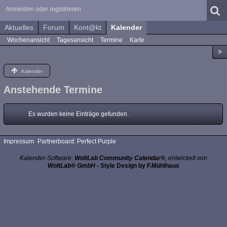
Anmelden oder registrieren
Aktuelles
Forum
Kont@kt
Kalender
Wochenansicht
Tagesansicht
Termine
Karte
Kalender
Anstehende Termine
Es wurden keine Einträge gefunden.
Impressum
Partnerboard: Perfect Purple
Kalender-Software:
WoltLab Community Calendar®
, entwickelt von
WoltLab® GmbH