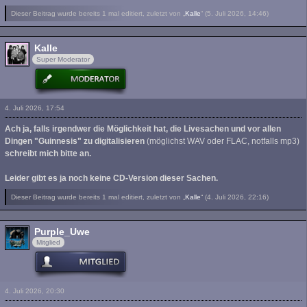
Dieser Beitrag wurde bereits 1 mal editiert, zuletzt von „
Kalle
“ (
5. Juli 2026, 14:46
)
Kalle
Super Moderator
4. Juli 2026, 17:54
Ach ja, falls irgendwer die Möglichkeit hat, die Livesachen und vor allen
Dingen "Guinnesis" zu digitalisieren
(möglichst WAV oder FLAC, notfalls mp3)
schreibt mich bitte an.
Leider gibt es ja noch keine CD-Version dieser Sachen.
Dieser Beitrag wurde bereits 1 mal editiert, zuletzt von „
Kalle
“ (
4. Juli 2026, 22:16
)
Purple_Uwe
Mitglied
4. Juli 2026, 20:30