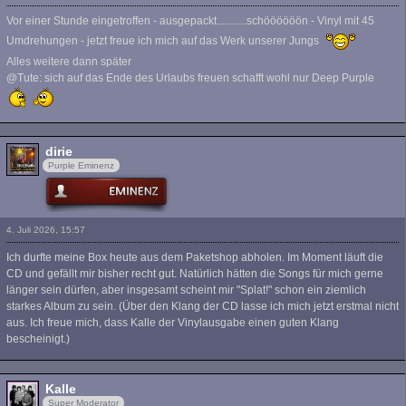
Vor einer Stunde eingetroffen - ausgepackt...........schöööööön - Vinyl mit 45
Umdrehungen - jetzt freue ich mich auf das Werk unserer Jungs
Alles weitere dann später
@Tute: sich auf das Ende des Urlaubs freuen schafft wohl nur Deep Purple
dirie
Purple Eminenz
4. Juli 2026, 15:57
Ich durfte meine Box heute aus dem Paketshop abholen. Im Moment läuft die
CD und gefällt mir bisher recht gut. Natürlich hätten die Songs für mich gerne
länger sein dürfen, aber insgesamt scheint mir "Splat!" schon ein ziemlich
starkes Album zu sein. (Über den Klang der CD lasse ich mich jetzt erstmal nicht
aus. Ich freue mich, dass Kalle der Vinylausgabe einen guten Klang
bescheinigt.)
Kalle
Super Moderator