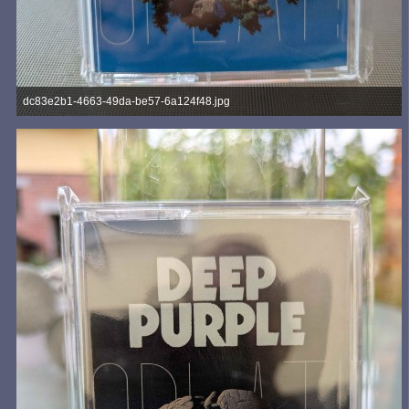
dc83e2b1-4663-49da-be57-6a124f48.jpg
990,74 kB, 3.472×4.624, 49 mal angesehen