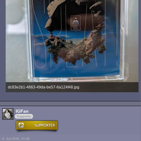
dc83e2b1-4663-49da-be57-6a124f48.jpg
990,74 kB, 3.472×4.624, 54 mal angesehen
IGFan
Supporter
4. Juli 2026, 15:48