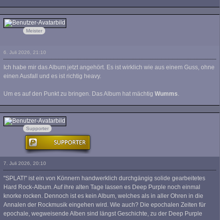
purple-dirk
Meister
6. Juli 2026, 21:10
Ich habe mir das Album jetzt angehört. Es ist wirklich wie aus einem Guss, ohne
einen Ausfall und es ist richtig heavy.
Um es auf den Punkt zu bringen. Das Album hat mächtig
Wumms
.
Speedy
Supporter
7. Juli 2026, 20:10
"SPLAT!" ist ein von Könnern handwerklich durchgängig solide gearbeitetes
Hard Rock-Album. Auf ihre alten Tage lassen es Deep Purple noch einmal
knorke rocken. Dennoch ist es kein Album, welches als in aller Ohren in die
Annalen der Rockmusik eingehen wird. Wie auch? Die epochalen Zeiten für
epochale, wegweisende Alben sind längst Geschichte, zu der Deep Purple