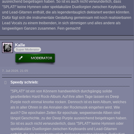
ausreichend beigetragen haben. So ist es auch nicht verwunderlich, dass
"SPLAT!" keine Hymnen oder spektakuläre Duellorgien zwischen Keyboards
und Lead-Gitarren enthält, die als legendentauglich deklariert werden könnten.
Dafür fügt sich die instrumentale Gestaltung gemeinsam mit noch realisierbaren
Lead Vocals zu einem treibenden, in sich stimmigen und alles andere als
langweiligen Ganzen zusammen. Fein gemacht!
Kalle
Super Moderator
7. Juli 2026, 21:05
Speedy schrieb:
"SPLAT!" ist ein von Könnern handwerklich durchgängig solide
gearbeitetes Hard Rock-Album. Auf ihre alten Tage lassen es Deep
Purple noch einmal knorke rocken. Dennoch ist es kein Album, welches
als in aller Ohren in die Annalen der Rockmusik eingehen wird. Wie
auch? Die epochalen Zeiten für epochale, wegweisende Alben sind
längst Geschichte, zu der Deep Purple ausreichend beigetragen haben.
So ist es auch nicht verwunderlich, dass "SPLAT!" keine Hymnen oder
spektakuläre Duellorgien zwischen Keyboards und Lead-Gitarren