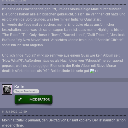
6. Juli 2026, 11:03
Ich habe das Wochenende genutzt, um das Album einige Male durchzuhören.
Die Songs haben alle ein bisschen gebraucht, bis ich sie verinnerlicht hatte und
es gibt wenige Sofortzünder, was bei mir ein Indiz für Qualität ist.
Ich werde die Tage mal versuchen, meine Eindrücke etwas ausführlicher
festzuhalten, aber was ich schon sagen kann, ist, dass meine Highlights bisher
"The Rider", "The Only Horse In Town", "Sacred Land", "Guilt Trippin'", "Jessica's
Bra" und "My New Movie" sind. Verzichten könnte ich nur auf "Scriblin' Gib'rish",
sonst bin ich sehr angetan.
Und: ich finde, "Splat!" wirkt so sehr wie aus einem Guss wie kein Album seit
"Now What?!". Außerdem hätte es als Nachfolger von "Whoosh!" hervorragend
gepasst, weil es die proggigen Elemente der Ezrin-Alben mit Steve Morse
deutlich stärker betont als "=1". Beides finde ich sehr gut
Kalle
Super Moderator
6. Juli 2026, 12:59
Moin hat zufällig jemand, den Beitrag von Brisant kopiert? Der ist nämlich schon
wieder offline.