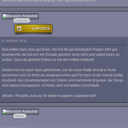
Sorry das war nicht meine Zeitung , die Lag im Route 66 rum.
Tute
Supporter
6. Juli 2026, 08:51
Den Artikel kann man gut lesen, Ian hat die gut überlegten Fragen sehr gut
beantwortet, da hat sich der Einsatz gelohnt- ohne mich jetzt selbst loben zu
wollen. Das Lob gebührt Robert, er hat den Artikel entdeckt!
Gestern bin ich auch dazu gekommen, mir die neue Platte einmal in Ruhe
anzuhören und ich finde sie ausgesprochen gut! Für mich ist der Sound richtig
druckvoll, das Zusammenspiel von Gitarre und Hammond ist genial, die Songs
sind abwechslungsreich, ich freue mich auf weitere Durchläufe...
@Kalle- Respekt, dass du dir beide Ausgaben zugelegt hast!
Jonas
Meister