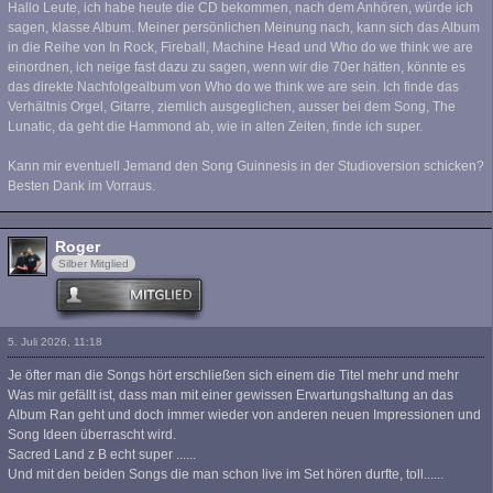
Hallo Leute, ich habe heute die CD bekommen, nach dem Anhören, würde ich
sagen, klasse Album. Meiner persönlichen Meinung nach, kann sich das Album
in die Reihe von In Rock, Fireball, Machine Head und Who do we think we are
einordnen, ich neige fast dazu zu sagen, wenn wir die 70er hätten, könnte es
das direkte Nachfolgealbum von Who do we think we are sein. Ich finde das
Verhältnis Orgel, Gitarre, ziemlich ausgeglichen, ausser bei dem Song, The
Lunatic, da geht die Hammond ab, wie in alten Zeiten, finde ich super.
Kann mir eventuell Jemand den Song Guinnesis in der Studioversion schicken?
Besten Dank im Vorraus.
Roger
Silber Mitglied
5. Juli 2026, 11:18
Je öfter man die Songs hört erschließen sich einem die Titel mehr und mehr
Was mir gefällt ist, dass man mit einer gewissen Erwartungshaltung an das
Album Ran geht und doch immer wieder von anderen neuen Impressionen und
Song Ideen überrascht wird.
Sacred Land z B echt super ......
Und mit den beiden Songs die man schon live im Set hören durfte, toll......