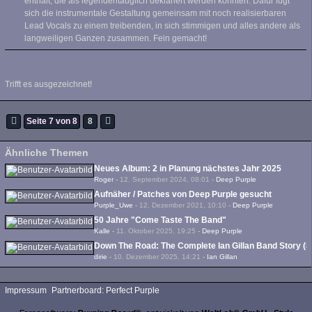
enthält, die als legendentauglich deklariert werden könnten. Dafür fügt
sich die instrumentale Gestaltung gemeinsam mit noch realisierbaren
Lead Vocals zu einem treibenden, in sich stimmigen und alles andere als
langweiligen Ganzen zusammen. Fein gemacht!
Trifft es ausgezeichnet!
Seite 7 von 8
8
Ähnliche Themen
Neues Album: 2 in Planung nächstes Jahr 2025
Roger
-
12. September 2024, 08:01
-
Deep Purple
Aufnäher / Patches von Deep Purple gesucht
Purple_Uwe
-
12. Dezember 2021, 10:10
-
Deep Purple
50 Jahre "Come Taste The Band"
Kalle
-
11. Oktober 2025, 19:25
-
Deep Purple
Down The Road: The Complete Ian Gillan Band Story (8
dirie
-
10. Dezember 2025, 14:21
-
Ian Gillan
Impressum
Partnerboard: Perfect Purple