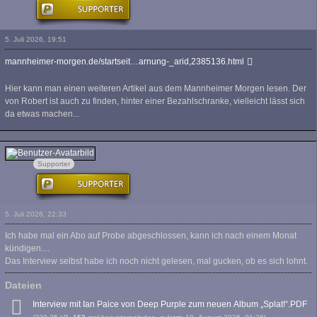
5. Juli 2026, 19:51
mannheimer-morgen.de/startseit…arnung-_arid,2385136.html
Hier kann man einen weiteren Artikel aus dem Mannheimer Morgen lesen. Der
von Robert ist auch zu finden, hinter einer Bezahlschranke, vielleicht lässt sich
da etwas machen...
Tute
Supporter
5. Juli 2026, 22:33
Ich habe mal ein Abo auf Probe abgeschlossen, kann ich nach einem Monat
kündigen....
Das Interview selbst habe ich noch nicht gelesen, mal gucken, ob es sich lohnt.
Dateien
Interview mit Ian Paice von Deep Purple zum neuen Album „Splat!“.PDF