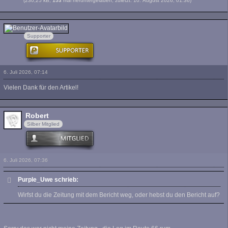
(230,25 kB,
153
mal heruntergeladen, zuletzt:
10. August 2026, 01:36
)
hotblack
Supporter
6. Juli 2026, 07:14
Vielen Dank für den Artikel!
Robert
Silber Mitglied
6. Juli 2026, 07:36
Purple_Uwe schrieb:
Wirfst du die Zeitung mit dem Bericht weg, oder hebst du den Bericht auf?