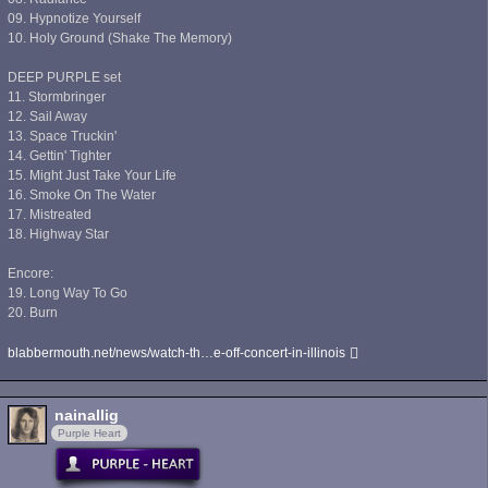
09. Hypnotize Yourself
10. Holy Ground (Shake The Memory)
DEEP PURPLE set
11. Stormbringer
12. Sail Away
13. Space Truckin'
14. Gettin' Tighter
15. Might Just Take Your Life
16. Smoke On The Water
17. Mistreated
18. Highway Star
Encore:
19. Long Way To Go
20. Burn
blabbermouth.net/news/watch-th…e-off-concert-in-illinois
nainallig
Purple Heart