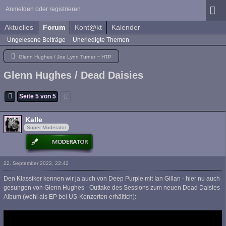
Anmelden oder registrieren
Aktuelles
Forum
Kont@kt
Kalender
Ungelesene Beiträge
Unerledigte Themen
Glenn Hughes / Joe Lynn Turner ~ HTP
Glenn Hughes / Dead Daisies
Seite 5 von 5
Kalle
Super Moderator
22. September 2022, 22:42
Den Klassiker kennen wir ja auch von Deep Purple mit Ian Gillan - hier nu auch
gesungen von Glenn Hughes - Outtake des Sessions zum neuen Dead Daisies
Album (wohl als EP bei US-Konzerten erhältich):