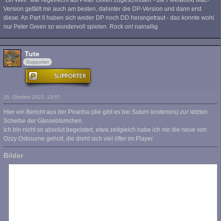
"Oh Well" war regelrecht auf Peter Green zugeschnitten - die Fleetwood Mac-
Version gefällt mir auch am besten, dahinter die DP-Version und dann erst
diese. An Part II haben sich weder DP noch DD herangetraut - das konnte wohl
nur Peter Green so wundervoll spielen. Rock on! nainallig
Tute
Supporter
25. Oktober 2022, 13:57
Hier ein Bericht aus der Piranha (die gibt es bei Saturn kostenlos) zur letzten
Scheibe der Gänseblümchen.
Ich bin nicht so absolut begeistert, etwa zeitgleich habe ich mir die neue von
Ozzy Osbourne geholt, die dreht sich viel öfter im Player.
Bilder