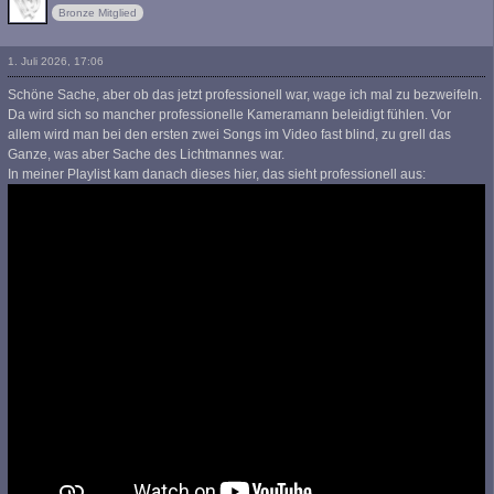
Bronze Mitglied
1. Juli 2026, 17:06
Schöne Sache, aber ob das jetzt professionell war, wage ich mal zu bezweifeln.
Da wird sich so mancher professionelle Kameramann beleidigt fühlen. Vor
allem wird man bei den ersten zwei Songs im Video fast blind, zu grell das
Ganze, was aber Sache des Lichtmannes war.
In meiner Playlist kam danach dieses hier, das sieht professionell aus: