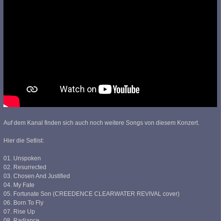
Auf dem Kanal finden sich auch noch weitere Songs von diesem Konzert.
Hier die Setlist:
01. Unspoken
02. Resurrected
03. Chosen And Justified
04. My Fate
05. Fortunate Son (CREEDENCE CLEARWATER REVIVAL cover)
06. Born To Fly
07. Rise Up
08. Radiance