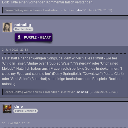
Edit: Hatte einen vorherigen Kommentar falsch verstanden.
Dieser Beitrag wurde bereits 1 mal editiert, zuletzt von „
dirie
“ (
1. Juni 2026, 21:53
)
nainallig
Purple Heart
2. Juni 2026, 23:33
Es ist halt einer der wenigen Songs, bei dem wirklich alles stimmt - wie bei
"Child In Time", "Bridge over Troubled Water", "Yesterday" oder "Unchained
Melody". Natürlich haben auch Frauen solch perfekte Songs hinbekommen. "I
close my Eyes and count to ten" (Dusty Springfield), "Downtown" (Petula Clark)
oder "Soul Shine" (Beth Hart) sind einige beeindruckende Beispiele. Rock on!
nainallig
Dieser Beitrag wurde bereits 1 mal editiert, zuletzt von „
nainallig
“ (
2. Juni 2026, 23:40
)
dirie
Purple Eminenz
30. Juni 2026, 20:17