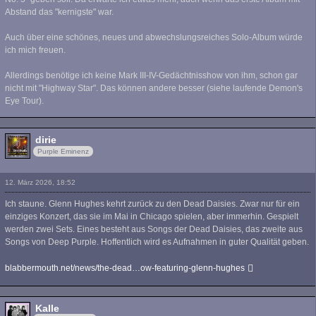
Abstand das "kernigste" war.
Auch über eine schönes, neues und abwechslungsreiches Solo-Album würde
ich mich freuen.
Allerdings benötige ich keine Mark III-IV-Gedächtnisshow von ihm, schon gar
nicht mit "Highway Star". Das können andere besser (siehe laufende Demon's
Eye Tour).
dirie
Purple Eminenz
12. März 2026, 18:52
Ich staune. Glenn Hughes kehrt zurück zu den Dead Daisies. Zwar nur für ein
einziges Konzert, das sie im Mai in Chicago spielen, aber immerhin. Gespielt
werden zwei Sets. Eines besteht aus Songs der Dead Daisies, das zweite aus
Songs von Deep Purple. Hoffentlich wird es Aufnahmen in guter Qualität geben.
blabbermouth.net/news/the-dead…ow-featuring-glenn-hughes
Kalle