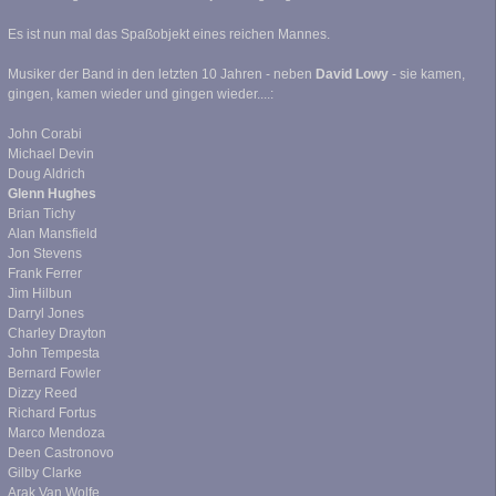
Es ist nun mal das Spaßobjekt eines reichen Mannes.
Musiker der Band in den letzten 10 Jahren - neben
David Lowy
- sie kamen,
gingen, kamen wieder und gingen wieder....:
John Corabi
Michael Devin
Doug Aldrich
Glenn Hughes
Brian Tichy
Alan Mansfield
Jon Stevens
Frank Ferrer
Jim Hilbun
Darryl Jones
Charley Drayton
John Tempesta
Bernard Fowler
Dizzy Reed
Richard Fortus
Marco Mendoza
Deen Castronovo
Gilby Clarke
Arak Van Wolfe