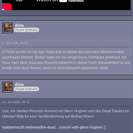
dirie
Purple Eminenz
1. Juli 2026, 18:52
In Ruhe werde ich mir das Video erst an einem der nächsten Wochenenden
anschauen können. Bisher habe ich nur einige kurze Schnipsel geschaut. Ich
freue mich aber, dass das Konzert immerhin in dieser Form dokumentiert ist und
würde mich auch freuen, wenn es noch komplett erscheinen sollte.
dirie
Purple Eminenz
10. Juli 2026, 20:14
Ups, ein zweites Reunion-Konzert mit Glenn Hughes und den Dead Daisies im
Oktober! Bitte für eine Veröffentlichung auf BluRay filmen!
blabbermouth.net/news/the-dead…concert-with-glenn-hughes