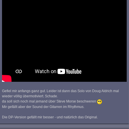
Gefiel mir anfangs ganz gut. Leider ist dann das Solo von Doug Aldrich mal
wieder völlig übermotiviert. Schade.
da soll sich noch mal jemand über Steve Morse beschweren
Mir gefällt aber der Sound der Gitarren im Rhythmus.
Die DP-Version gefällt mir besser - und natürlich das Original.