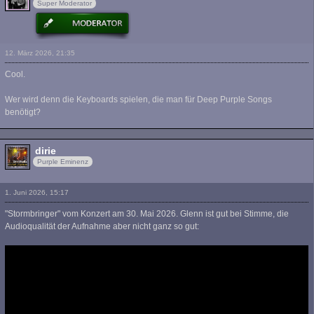
Super Moderator
12. März 2026, 21:35
Cool.
Wer wird denn die Keyboards spielen, die man für Deep Purple Songs
benötigt?
dirie
Purple Eminenz
1. Juni 2026, 15:17
"Stormbringer" vom Konzert am 30. Mai 2026. Glenn ist gut bei Stimme, die
Audioqualität der Aufnahme aber nicht ganz so gut: