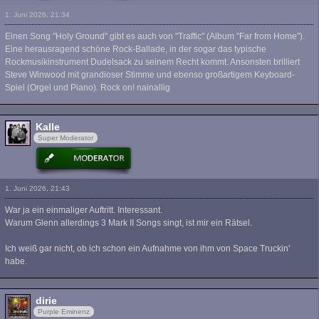
1. Juni 2026, 21:34
Einen Song "Holy Ground" gibt es auch von "Traffic" (Album "Far from Home").
Eine herausragend schöne Rock-Ballade, in der sogar das typische
Rockmusikinstrument Dudelsack zu seinem Recht kommt. Ansonsten brilliert
Steve Winwood mit grandioser Stimme und ebenso großartigem Keyboard-
Spiel (Orgel und Piano). Rock on! nainallig
Kalle
Super Moderator
1. Juni 2026, 21:43
War ja ein einmaliger Auftritt. Interessant.
Warum Glenn allerdings 3 Mark II Songs singt, ist mir ein Rätsel.
Ich weiß gar nicht, ob ich schon ein Aufnahme von ihm von Space Truckin'
habe.
dirie
Purple Eminenz