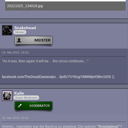
20221025_134018.jpg
2,32 MB, 2.655×3.714, 222 mal angesehen
Snakehead
Meister
16. Mai 2023, 19:31
"As it was, then again it will be… the circus continues…"
facebook.com/TheDeadDaisies/po…3prEr7VY6cgYWMWpHSfhn1NSl
Kalle
Super Moderator
16. Mai 2023, 20:21
Hmmm... irgendwie war die Band ja so angelegt. Die wahren
"Roundabout"
?