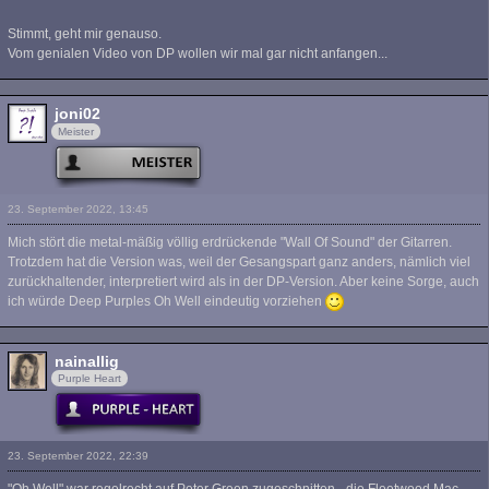
Stimmt, geht mir genauso.
Vom genialen Video von DP wollen wir mal gar nicht anfangen...
joni02
Meister
23. September 2022, 13:45
Mich stört die metal-mäßig völlig erdrückende "Wall Of Sound" der Gitarren.
Trotzdem hat die Version was, weil der Gesangspart ganz anders, nämlich viel
zurückhaltender, interpretiert wird als in der DP-Version. Aber keine Sorge, auch
ich würde Deep Purples Oh Well eindeutig vorziehen
nainallig
Purple Heart
23. September 2022, 22:39