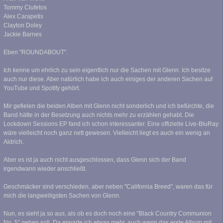
Tommy Clufetos
Alex Carapetis
Clayton Doley
Jackie Barnes
Eben "ROUNDABOUT".
Ich kenne um ehrlich zu sein eigentlich nur die Sachen mit Glenn. Ich besitze
auch nur diese. Aber natürlich habe ich auch einiges der anderen Sachen auf
YouTube und Spotify gehört.
Mir gefielen die beiden Alben mit Glenn nicht sonderlich und ich befürchte, die
Band hätte in der Besetzung auch nichts mehr zu erzählen gehabt. Die
Lockdown Sessions EP fand ich schon interessanter. Eine offizielle Live-BluRay
wäre vielleicht noch ganz nett gewesen. Vielleicht liegt es auch ein wenig an
Aldrich.
Aber es ist ja auch nicht ausgeschlossen, dass Glenn sich der Band
irgendwann wieder anschließt.
Geschmäcker sind verschieden, aber neben "California Breed", waren das für
mich die langweiligsten Sachen von Glenn.
Nun, es sieht ja so aus, als ob es doch noch eine "Black Country Communion
No. 5" geben soll. Da erwarte ich etwas mehr, auch wenn das erste Album mit